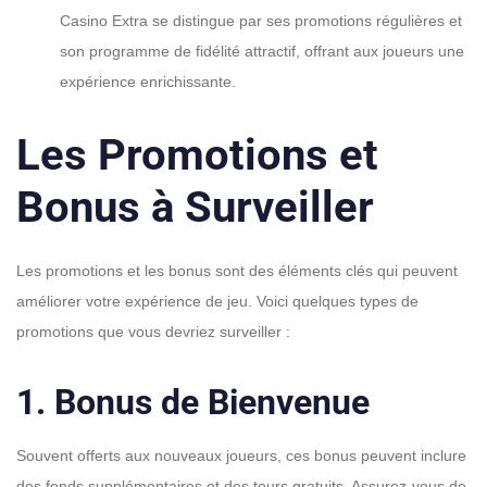
Casino Extra se distingue par ses promotions régulières et
son programme de fidélité attractif, offrant aux joueurs une
expérience enrichissante.
Les Promotions et
Bonus à Surveiller
Les promotions et les bonus sont des éléments clés qui peuvent
améliorer votre expérience de jeu. Voici quelques types de
promotions que vous devriez surveiller :
1. Bonus de Bienvenue
Souvent offerts aux nouveaux joueurs, ces bonus peuvent inclure
des fonds supplémentaires et des tours gratuits. Assurez-vous de