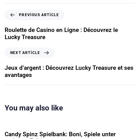
PREVIOUS ARTICLE
Roulette de Casino en Ligne : Découvrez le
Lucky Treasure
NEXT ARTICLE
Jeux d’argent : Découvrez Lucky Treasure et ses
avantages
You may also like
5 ay ago
Uncategorized
Candy Spinz Spielbank: Boni, Spiele unter