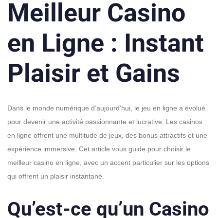
Meilleur Casino
en Ligne : Instant
Plaisir et Gains
Dans le monde numérique d’aujourd’hui, le jeu en ligne a évolué
pour devenir une activité passionnante et lucrative. Les casinos
en ligne offrent une multitude de jeux, des bonus attractifs et une
expérience immersive. Cet article vous guide pour choisir le
meilleur casino en ligne, avec un accent particulier sur les options
qui offrent un plaisir instantané.
Qu’est-ce qu’un Casino