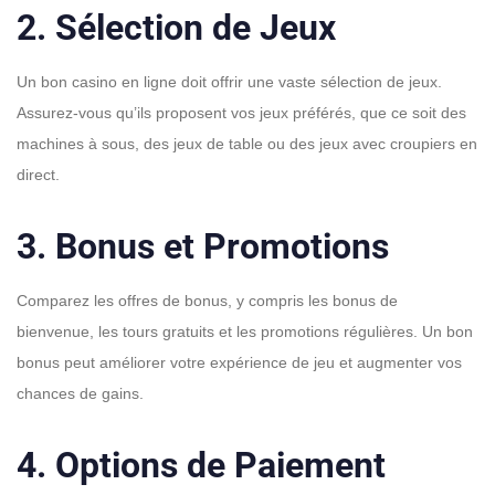
2. Sélection de Jeux
Un bon casino en ligne doit offrir une vaste sélection de jeux.
Assurez-vous qu’ils proposent vos jeux préférés, que ce soit des
machines à sous, des jeux de table ou des jeux avec croupiers en
direct.
3. Bonus et Promotions
Comparez les offres de bonus, y compris les bonus de
bienvenue, les tours gratuits et les promotions régulières. Un bon
bonus peut améliorer votre expérience de jeu et augmenter vos
chances de gains.
4. Options de Paiement