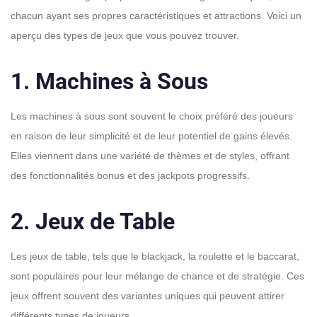
chacun ayant ses propres caractéristiques et attractions. Voici un
aperçu des types de jeux que vous pouvez trouver.
1. Machines à Sous
Les machines à sous sont souvent le choix préféré des joueurs
en raison de leur simplicité et de leur potentiel de gains élevés.
Elles viennent dans une variété de thèmes et de styles, offrant
des fonctionnalités bonus et des jackpots progressifs.
2. Jeux de Table
Les jeux de table, tels que le blackjack, la roulette et le baccarat,
sont populaires pour leur mélange de chance et de stratégie. Ces
jeux offrent souvent des variantes uniques qui peuvent attirer
différents types de joueurs.