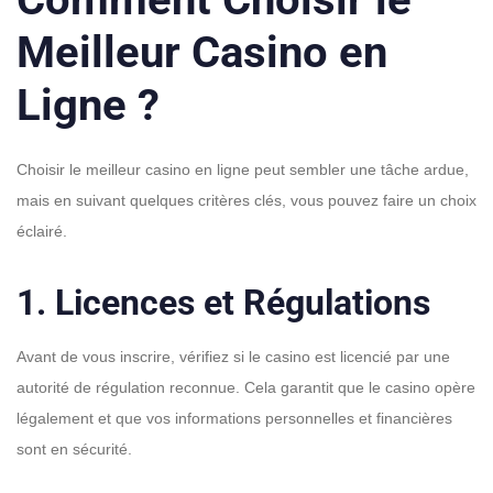
Meilleur Casino en
Ligne ?
Choisir le meilleur casino en ligne peut sembler une tâche ardue,
mais en suivant quelques critères clés, vous pouvez faire un choix
éclairé.
1. Licences et Régulations
Avant de vous inscrire, vérifiez si le casino est licencié par une
autorité de régulation reconnue. Cela garantit que le casino opère
légalement et que vos informations personnelles et financières
sont en sécurité.