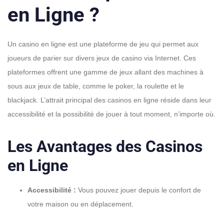
en Ligne ?
Un casino en ligne est une plateforme de jeu qui permet aux
joueurs de parier sur divers jeux de casino via Internet. Ces
plateformes offrent une gamme de jeux allant des machines à
sous aux jeux de table, comme le poker, la roulette et le
blackjack. L’attrait principal des casinos en ligne réside dans leur
accessibilité et la possibilité de jouer à tout moment, n’importe où.
Les Avantages des Casinos
en Ligne
Accessibilité :
Vous pouvez jouer depuis le confort de
votre maison ou en déplacement.