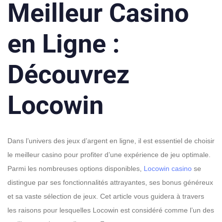
Meilleur Casino
en Ligne :
Découvrez
Locowin
Dans l’univers des jeux d’argent en ligne, il est essentiel de choisir
le meilleur casino pour profiter d’une expérience de jeu optimale.
Parmi les nombreuses options disponibles,
Locowin casino
se
distingue par ses fonctionnalités attrayantes, ses bonus généreux
et sa vaste sélection de jeux. Cet article vous guidera à travers
les raisons pour lesquelles Locowin est considéré comme l’un des