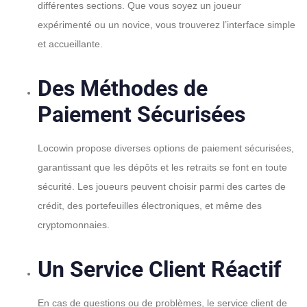
différentes sections. Que vous soyez un joueur
expérimenté ou un novice, vous trouverez l’interface simple
et accueillante.
Des Méthodes de
Paiement Sécurisées
Locowin propose diverses options de paiement sécurisées,
garantissant que les dépôts et les retraits se font en toute
sécurité. Les joueurs peuvent choisir parmi des cartes de
crédit, des portefeuilles électroniques, et même des
cryptomonnaies.
Un Service Client Réactif
En cas de questions ou de problèmes, le service client de