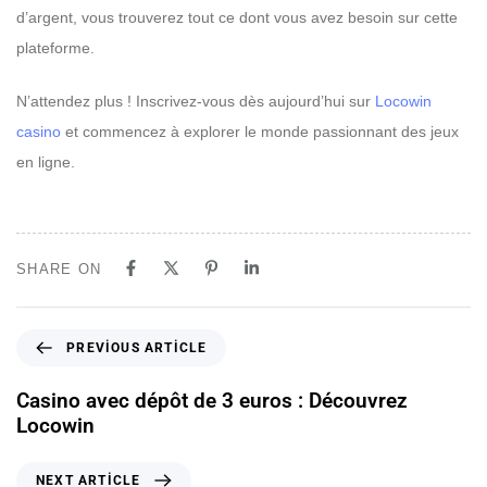
d’argent, vous trouverez tout ce dont vous avez besoin sur cette
plateforme.
N’attendez plus ! Inscrivez-vous dès aujourd’hui sur
Locowin
casino
et commencez à explorer le monde passionnant des jeux
en ligne.
SHARE ON
PREVIOUS ARTICLE
Casino avec dépôt de 3 euros : Découvrez
Locowin
NEXT ARTICLE