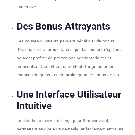
immersive.
Des Bonus Attrayants
Les nouveaux joueurs peuvent bénéficier de bonus
d’inscription généreux, tandis que les joueurs réguliers
peuvent profiter de promotions hebdomadaires et
mensuelles. Ces offres permettent d’augmenter les
chances de gains tout en prolongeant le temps de jeu.
Une Interface Utilisateur
Intuitive
Le site de Locowin est conçu pour être convivial,
permettant aux joueurs de naviguer facilement entre les