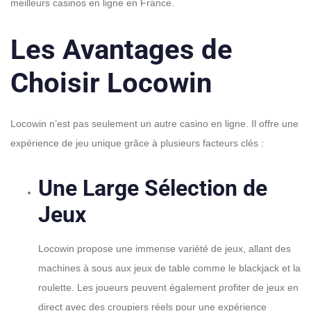
meilleurs casinos en ligne en France.
Les Avantages de
Choisir Locowin
Locowin n’est pas seulement un autre casino en ligne. Il offre une
expérience de jeu unique grâce à plusieurs facteurs clés :
Une Large Sélection de
Jeux
Locowin propose une immense variété de jeux, allant des
machines à sous aux jeux de table comme le blackjack et la
roulette. Les joueurs peuvent également profiter de jeux en
direct avec des croupiers réels pour une expérience