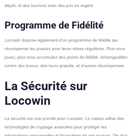
dépôt, et des tournois avec des prix en argent.
Programme de Fidélité
Locowin dispose également d’un programme de fidélité qui
récompense les joueurs pour leurs mises régulières. Plus vous
jouez, plus vous accumulez des points de fidélité, échangeables
contre des bonus, des tours gratuits, et d’autres récompenses.
La Sécurité sur
Locowin
La sécurité est une priorité pour Locowin. Le casino utilise des
technologies de cryptage avancées pour protéger les
informations personnelles et financières de ses joueurs. De plus,