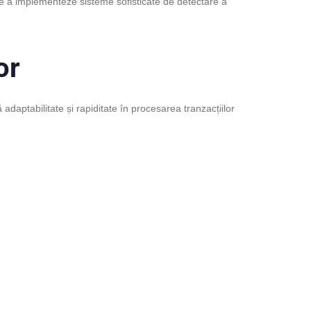
de a implementeze sisteme sofisticate de detectare a
or
adaptabilitate și rapiditate în procesarea tranzacțiilor