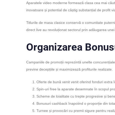
Aparatele video moderne formează clasa cea mai căutată
inovatoare și potential de câștig substanțial de profit vi
Titlurile de masa clasice conservă o comunitate puternic
direct live au revoluționat sectorul prin adăugarea unei 
Organizarea Bonusu
Campaniile de promoții reprezintă unelte concurențiale p
previne decepțiile și maximizează profiturile realizate.
Oferte de bună venit venit oferind fonduri extra 
Spin-uri free la aparate desemnate în scopul pro
Scheme de loialitate cu trepte progresive și benef
Bonusuri cashback înapoiind o proporție din total
Turnee și provocări cu premii sigure pentru reali