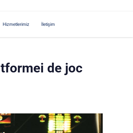
Hizmetlerimiz
İletişim
tformei de joc