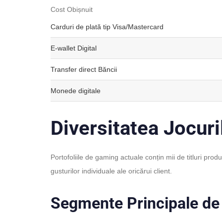
Cost Obișnuit
Carduri de plată tip Visa/Mastercard
E-wallet Digital
Transfer direct Băncii
Monede digitale
Diversitatea Jocuri
Portofoliile de gaming actuale conțin mii de titluri pro
gusturilor individuale ale oricărui client.
Segmente Principale de