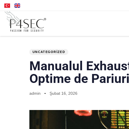
PUBLISHED
Author
Published
IN:
on:
UNCATEGORIZED
Manualul Exhaust
Optime de Pariur
admin
Şubat 16, 2026