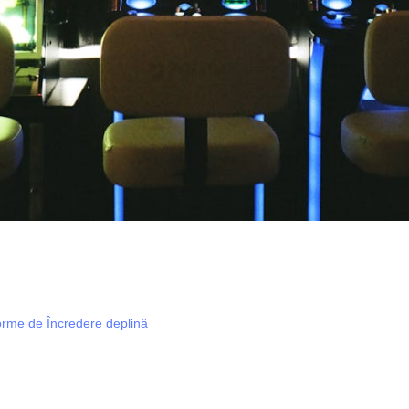
orme de Încredere deplină