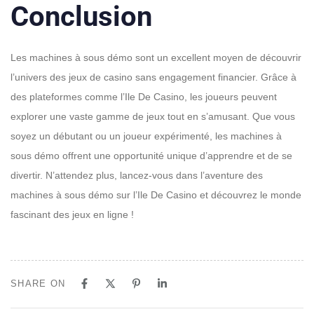
Conclusion
Les machines à sous démo sont un excellent moyen de découvrir
l’univers des jeux de casino sans engagement financier. Grâce à
des plateformes comme l’Ile De Casino, les joueurs peuvent
explorer une vaste gamme de jeux tout en s’amusant. Que vous
soyez un débutant ou un joueur expérimenté, les machines à
sous démo offrent une opportunité unique d’apprendre et de se
divertir. N’attendez plus, lancez-vous dans l’aventure des
machines à sous démo sur l’Ile De Casino et découvrez le monde
fascinant des jeux en ligne !
SHARE ON