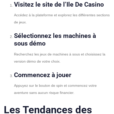
Visitez le site de l’Ile De Casino
Accédez à la plateforme et explorez les différentes sections
de jeux.
Sélectionnez les machines à
sous démo
Recherchez les jeux de machines à sous et choisissez la
version démo de votre choix.
Commencez à jouer
Appuyez sur le bouton de spin et commencez votre
aventure sans aucun risque financier.
Les Tendances des