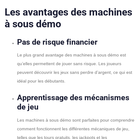
Les avantages des machines
à sous démo
Pas de risque financier
Le plus grand avantage des machines à sous démo est
qu’elles permettent de jouer sans risque. Les joueurs
peuvent découvrir les jeux sans perdre d’argent, ce qui est
idéal pour les débutants.
Apprentissage des mécanismes
de jeu
Les machines à sous démo sont parfaites pour comprendre
comment fonctionnent les différentes mécaniques de jeu,
telles que les tours gratuits, les jackpots et les