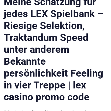
Meine Schätzung für
jedes LEX Spielbank –
Riesige Selektion,
Traktandum Speed
unter anderem
Bekannte
persönlichkeit Feeling
in vier Treppe | lex
casino promo code