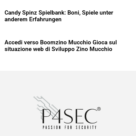
Candy Spinz Spielbank: Boni, Spiele unter
anderem Erfahrungen
5 ay ago
Uncategorized
Accedi verso Boomzino Mucchio Gioca sul
situazione web di Sviluppo Zino Mucchio