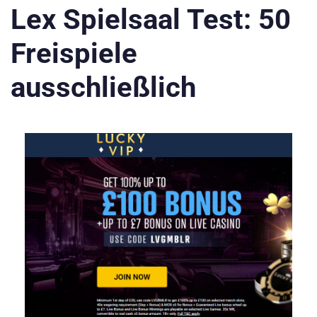
Lex Spielsaal Test: 50
Freispiele
ausschließlich