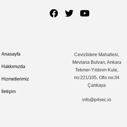
Anasayfa
Cevizlidere Mahallesi,
Mevlana Bulvarı, Ankara
Hakkımızda
Tekmer-Yıldırım Kule,
no:221/105, Ofis no:34
Hizmetlerimiz
Çankaya
İletişim
info@p4sec.io