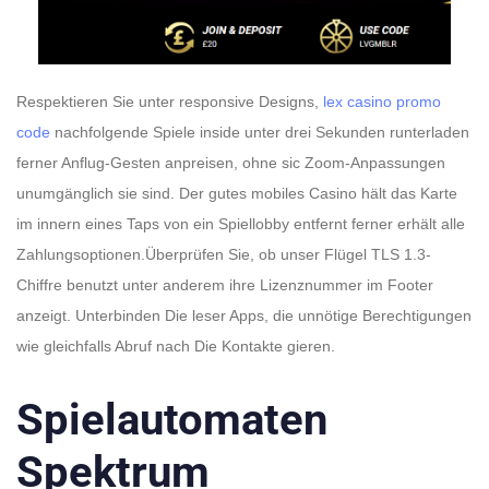
Respektieren Sie unter responsive Designs,
lex casino promo
code
nachfolgende Spiele inside unter drei Sekunden runterladen
ferner Anflug-Gesten anpreisen, ohne sic Zoom-Anpassungen
unumgänglich sie sind. Der gutes mobiles Casino hält das Karte
im innern eines Taps von ein Spiellobby entfernt ferner erhält alle
Zahlungsoptionen.Überprüfen Sie, ob unser Flügel TLS 1.3-
Chiffre benutzt unter anderem ihre Lizenznummer im Footer
anzeigt. Unterbinden Die leser Apps, die unnötige Berechtigungen
wie gleichfalls Abruf nach Die Kontakte gieren.
Spielautomaten
Spektrum