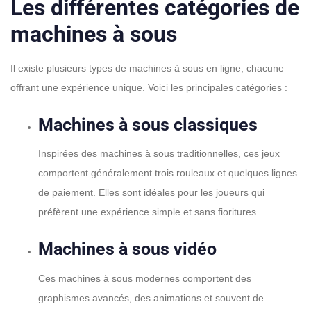
Les différentes catégories de
machines à sous
Il existe plusieurs types de machines à sous en ligne, chacune
offrant une expérience unique. Voici les principales catégories :
Machines à sous classiques
Inspirées des machines à sous traditionnelles, ces jeux
comportent généralement trois rouleaux et quelques lignes
de paiement. Elles sont idéales pour les joueurs qui
préfèrent une expérience simple et sans fioritures.
Machines à sous vidéo
Ces machines à sous modernes comportent des
graphismes avancés, des animations et souvent de