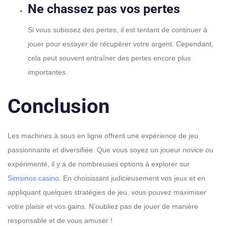
Ne chassez pas vos pertes
Si vous subissez des pertes, il est tentant de continuer à
jouer pour essayer de récupérer votre argent. Cependant,
cela peut souvent entraîner des pertes encore plus
importantes.
Conclusion
Les machines à sous en ligne offrent une expérience de jeu
passionnante et diversifiée. Que vous soyez un joueur novice ou
expérimenté, il y a de nombreuses options à explorer sur
Simsinos casino
. En choisissant judicieusement vos jeux et en
appliquant quelques stratégies de jeu, vous pouvez maximiser
votre plaisir et vos gains. N’oubliez pas de jouer de manière
responsable et de vous amuser !