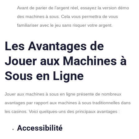
Avant de parier de l’argent réel, essayez la version démo
des machines à sous. Cela vous permettra de vous
familiariser avec le jeu sans risquer votre argent.
Les Avantages de
Jouer aux Machines à
Sous en Ligne
Jouer aux machines à sous en ligne présente de nombreux
avantages par rapport aux machines à sous traditionnelles dans
les casinos. Voici quelques-uns des principaux avantages :
Accessibilité