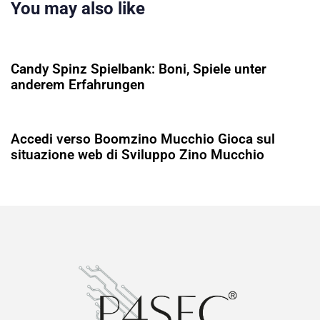
You may also like
5 ay ago
Uncategorized
Candy Spinz Spielbank: Boni, Spiele unter
anderem Erfahrungen
5 ay ago
Uncategorized
Accedi verso Boomzino Mucchio Gioca sul
situazione web di Sviluppo Zino Mucchio