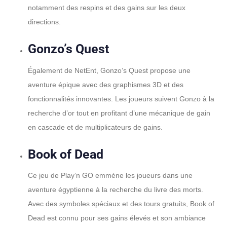
notamment des respins et des gains sur les deux
directions.
Gonzo’s Quest
Également de NetEnt, Gonzo’s Quest propose une
aventure épique avec des graphismes 3D et des
fonctionnalités innovantes. Les joueurs suivent Gonzo à la
recherche d’or tout en profitant d’une mécanique de gain
en cascade et de multiplicateurs de gains.
Book of Dead
Ce jeu de Play’n GO emmène les joueurs dans une
aventure égyptienne à la recherche du livre des morts.
Avec des symboles spéciaux et des tours gratuits, Book of
Dead est connu pour ses gains élevés et son ambiance