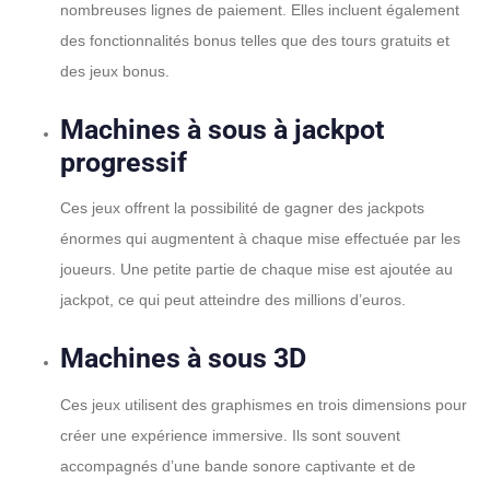
nombreuses lignes de paiement. Elles incluent également
des fonctionnalités bonus telles que des tours gratuits et
des jeux bonus.
Machines à sous à jackpot
progressif
Ces jeux offrent la possibilité de gagner des jackpots
énormes qui augmentent à chaque mise effectuée par les
joueurs. Une petite partie de chaque mise est ajoutée au
jackpot, ce qui peut atteindre des millions d’euros.
Machines à sous 3D
Ces jeux utilisent des graphismes en trois dimensions pour
créer une expérience immersive. Ils sont souvent
accompagnés d’une bande sonore captivante et de