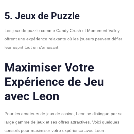
5. Jeux de Puzzle
Les jeux de puzzle comme Candy Crush et Monument Valley
offrent une expérience relaxante où les joueurs peuvent défier
leur esprit tout en s’amusant.
Maximiser Votre
Expérience de Jeu
avec Leon
Pour les amateurs de jeux de casino, Leon se distingue par sa
large gamme de jeux et ses offres attractives. Voici quelques
conseils pour maximiser votre expérience avec Leon :