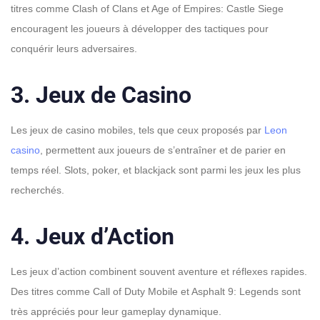
titres comme Clash of Clans et Age of Empires: Castle Siege
encouragent les joueurs à développer des tactiques pour
conquérir leurs adversaires.
3. Jeux de Casino
Les jeux de casino mobiles, tels que ceux proposés par
Leon
casino
, permettent aux joueurs de s’entraîner et de parier en
temps réel. Slots, poker, et blackjack sont parmi les jeux les plus
recherchés.
4. Jeux d’Action
Les jeux d’action combinent souvent aventure et réflexes rapides.
Des titres comme Call of Duty Mobile et Asphalt 9: Legends sont
très appréciés pour leur gameplay dynamique.