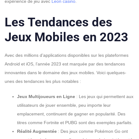
expérience de jeu avec
Leon casino
.
Les Tendances des
Jeux Mobiles en 2023
Avec des millions d’applications disponibles sur les plateformes
Android et iOS, l’année 2023 est marquée par des tendances
innovantes dans le domaine des jeux mobiles. Voici quelques-
unes des tendances les plus notables :
Jeux Multijoueurs en Ligne
: Les jeux qui permettent aux
utilisateurs de jouer ensemble, peu importe leur
emplacement, continuent de gagner en popularité. Des
titres comme Fortnite et PUBG sont des exemples parfaits.
Réalité Augmentée
: Des jeux comme Pokémon Go ont