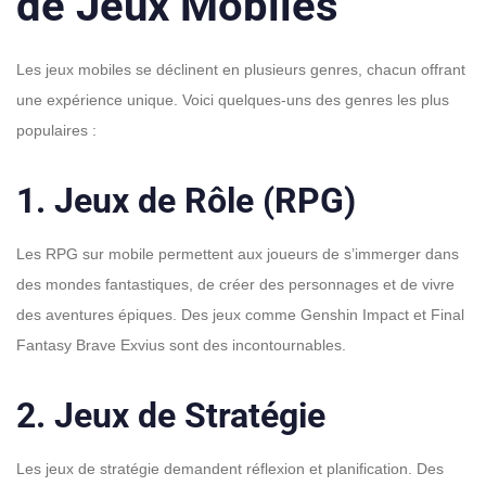
de Jeux Mobiles
Les jeux mobiles se déclinent en plusieurs genres, chacun offrant
une expérience unique. Voici quelques-uns des genres les plus
populaires :
1. Jeux de Rôle (RPG)
Les RPG sur mobile permettent aux joueurs de s’immerger dans
des mondes fantastiques, de créer des personnages et de vivre
des aventures épiques. Des jeux comme Genshin Impact et Final
Fantasy Brave Exvius sont des incontournables.
2. Jeux de Stratégie
Les jeux de stratégie demandent réflexion et planification. Des