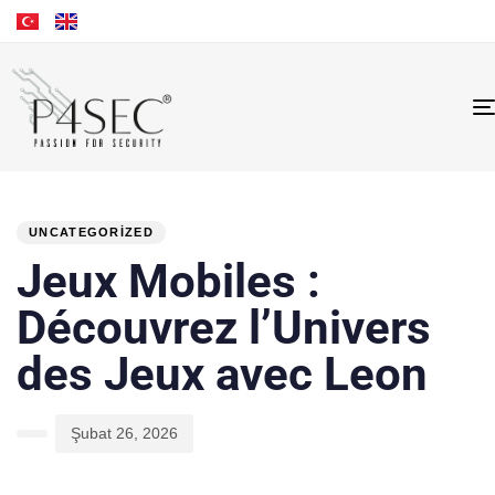
PUBLISHED
Author
Published
IN:
on:
UNCATEGORIZED
Jeux Mobiles :
Découvrez l’Univers
des Jeux avec Leon
Şubat 26, 2026