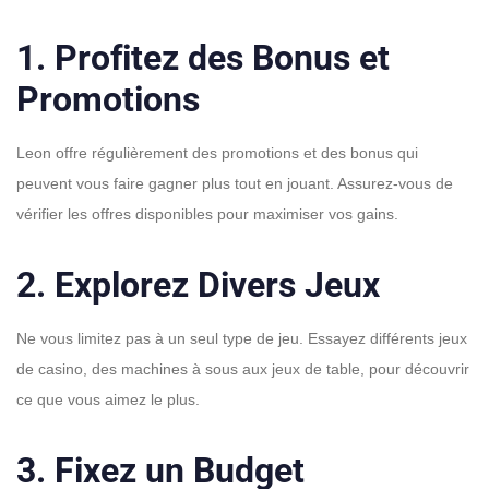
1. Profitez des Bonus et
Promotions
Leon offre régulièrement des promotions et des bonus qui
peuvent vous faire gagner plus tout en jouant. Assurez-vous de
vérifier les offres disponibles pour maximiser vos gains.
2. Explorez Divers Jeux
Ne vous limitez pas à un seul type de jeu. Essayez différents jeux
de casino, des machines à sous aux jeux de table, pour découvrir
ce que vous aimez le plus.
3. Fixez un Budget