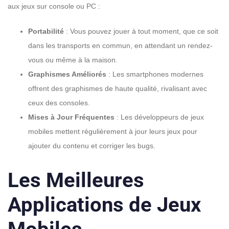
aux jeux sur console ou PC :
Portabilité
: Vous pouvez jouer à tout moment, que ce soit
dans les transports en commun, en attendant un rendez-
vous ou même à la maison.
Graphismes Améliorés
: Les smartphones modernes
offrent des graphismes de haute qualité, rivalisant avec
ceux des consoles.
Mises à Jour Fréquentes
: Les développeurs de jeux
mobiles mettent régulièrement à jour leurs jeux pour
ajouter du contenu et corriger les bugs.
Les Meilleures
Applications de Jeux