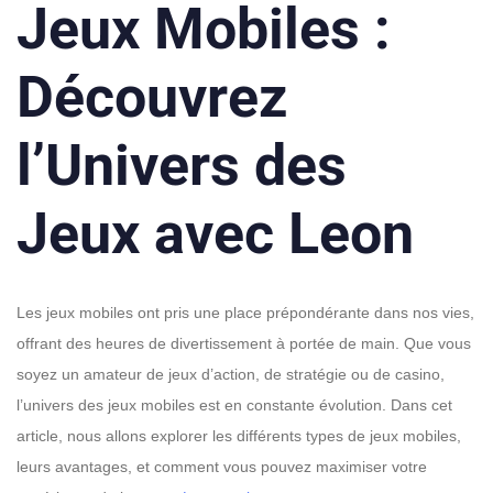
Jeux Mobiles :
Découvrez
l’Univers des
Jeux avec Leon
Les jeux mobiles ont pris une place prépondérante dans nos vies,
offrant des heures de divertissement à portée de main. Que vous
soyez un amateur de jeux d’action, de stratégie ou de casino,
l’univers des jeux mobiles est en constante évolution. Dans cet
article, nous allons explorer les différents types de jeux mobiles,
leurs avantages, et comment vous pouvez maximiser votre