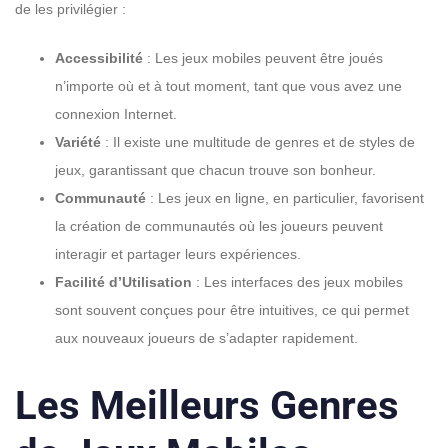
de les privilégier :
Accessibilité
: Les jeux mobiles peuvent être joués
n’importe où et à tout moment, tant que vous avez une
connexion Internet.
Variété
: Il existe une multitude de genres et de styles de
jeux, garantissant que chacun trouve son bonheur.
Communauté
: Les jeux en ligne, en particulier, favorisent
la création de communautés où les joueurs peuvent
interagir et partager leurs expériences.
Facilité d’Utilisation
: Les interfaces des jeux mobiles
sont souvent conçues pour être intuitives, ce qui permet
aux nouveaux joueurs de s’adapter rapidement.
Les Meilleurs Genres