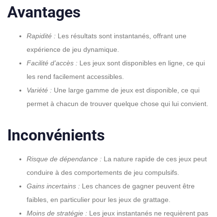
Avantages
Rapidité :
Les résultats sont instantanés, offrant une
expérience de jeu dynamique.
Facilité d’accès :
Les jeux sont disponibles en ligne, ce qui
les rend facilement accessibles.
Variété :
Une large gamme de jeux est disponible, ce qui
permet à chacun de trouver quelque chose qui lui convient.
Inconvénients
Risque de dépendance :
La nature rapide de ces jeux peut
conduire à des comportements de jeu compulsifs.
Gains incertains :
Les chances de gagner peuvent être
faibles, en particulier pour les jeux de grattage.
Moins de stratégie :
Les jeux instantanés ne requièrent pas