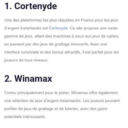
1. Cortenyde
Une des plateformes les plus réputées en France pour les jeux
d’argent instantanés est
Cortenyde
. Ce site propose une vaste
gamme de jeux, allant des machines à sous aux jeux de cartes,
en passant par des jeux de grattage innovants. Avec une
interface conviviale et des bonus attractifs, il est parfait pour les
joueurs de tous niveaux.
2. Winamax
Connu principalement pour le poker, Winamax offre également
une sélection de jeux d’argent instantanés. Les joueurs peuvent
profiter de jeux de grattage et de loteries, avec des gains
potentiels intéressants.