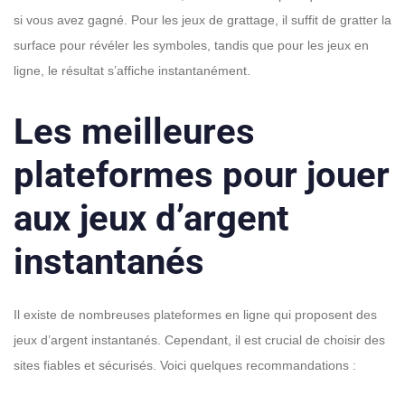
si vous avez gagné. Pour les jeux de grattage, il suffit de gratter la
surface pour révéler les symboles, tandis que pour les jeux en
ligne, le résultat s’affiche instantanément.
Les meilleures
plateformes pour jouer
aux jeux d’argent
instantanés
Il existe de nombreuses plateformes en ligne qui proposent des
jeux d’argent instantanés. Cependant, il est crucial de choisir des
sites fiables et sécurisés. Voici quelques recommandations :