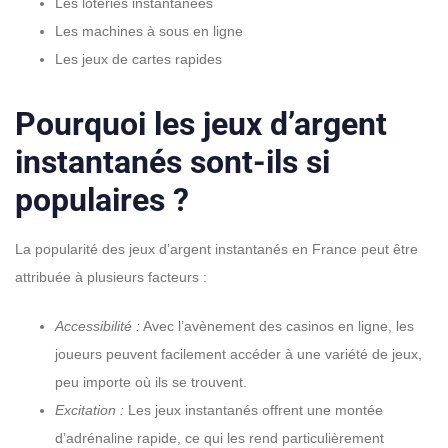
Les loteries instantanées
Les machines à sous en ligne
Les jeux de cartes rapides
Pourquoi les jeux d’argent
instantanés sont-ils si
populaires ?
La popularité des jeux d’argent instantanés en France peut être
attribuée à plusieurs facteurs :
Accessibilité :
Avec l’avènement des casinos en ligne, les
joueurs peuvent facilement accéder à une variété de jeux,
peu importe où ils se trouvent.
Excitation :
Les jeux instantanés offrent une montée
d’adrénaline rapide, ce qui les rend particulièrement