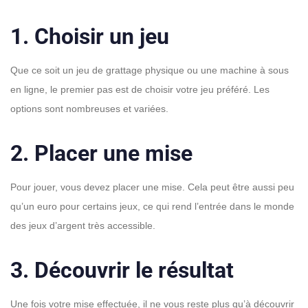
1. Choisir un jeu
Que ce soit un jeu de grattage physique ou une machine à sous
en ligne, le premier pas est de choisir votre jeu préféré. Les
options sont nombreuses et variées.
2. Placer une mise
Pour jouer, vous devez placer une mise. Cela peut être aussi peu
qu’un euro pour certains jeux, ce qui rend l’entrée dans le monde
des jeux d’argent très accessible.
3. Découvrir le résultat
Une fois votre mise effectuée, il ne vous reste plus qu’à découvrir