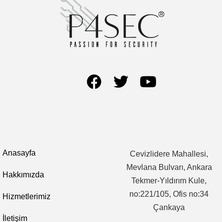
Anasayfa
Cevizlidere Mahallesi,
Mevlana Bulvarı, Ankara
Hakkımızda
Tekmer-Yıldırım Kule,
no:221/105, Ofis no:34
Hizmetlerimiz
Çankaya
İletişim