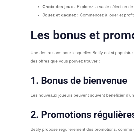
Choix des jeux :
Explorez la vaste sélection de 
Jouez et gagnez :
Commencez à jouer et profite
Les bonus et promo
Une des raisons pour lesquelles Betify est si populair
des offres que vous pouvez trouver :
1. Bonus de bienvenue
Les nouveaux joueurs peuvent souvent bénéficier d’u
2. Promotions régulière
Betify propose régulièrement des promotions, comme de