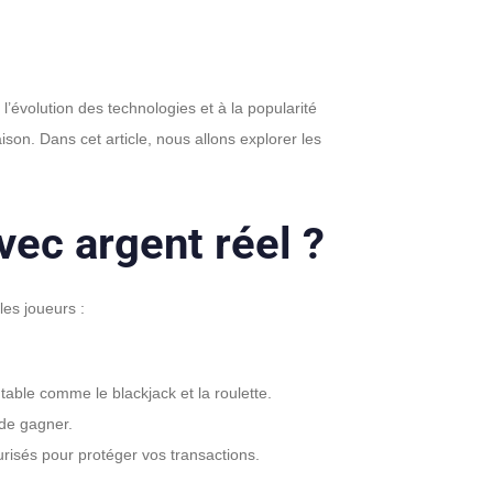
évolution des technologies et à la popularité
ison. Dans cet article, nous allons explorer les
vec argent réel ?
les joueurs :
able comme le blackjack et la roulette.
 de gagner.
risés pour protéger vos transactions.