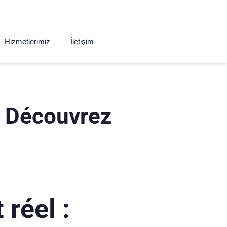
Hizmetlerimiz
İletişim
 : Découvrez
 réel :