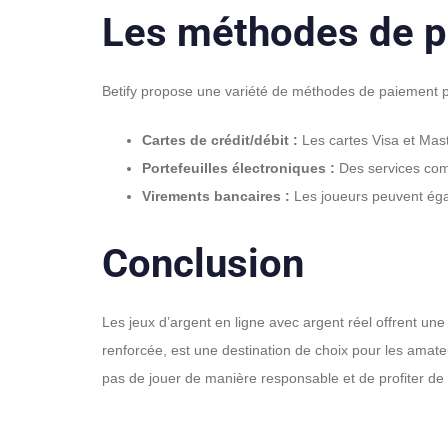
Les méthodes de p
Betify propose une variété de méthodes de paiement pour
Cartes de crédit/débit :
Les cartes Visa et Mas
Portefeuilles électroniques :
Des services comm
Virements bancaires :
Les joueurs peuvent égal
Conclusion
Les jeux d’argent en ligne avec argent réel offrent un
renforcée, est une destination de choix pour les amate
pas de jouer de manière responsable et de profiter de l