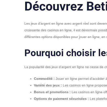
Découvrez Bet
Les jeux d’argent en ligne avec argent réel sont deven
croissante des casinos en ligne, il est désormais possib
différentes options disponibles pour jouer en ligne, en
Pourquoi choisir le
La popularité des jeux d’argent en ligne ne cesse de cr
Commodité :
Jouer en ligne permet d’accéder 
Variété des jeux :
Les casinos en ligne proposen
Bonus et promotions :
Les casinos en ligne of
Options de paiement sécurisées :
Les platefo