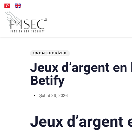
PUBLISHED
Author
Published
IN:
on:
UNCATEGORIZED
Jeux d’argent en 
Betify
Şubat 26, 2026
Jeux d’argent e