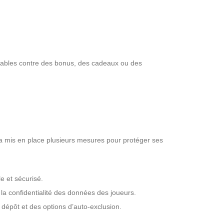
geables contre des bonus, des cadeaux ou des
t a mis en place plusieurs mesures pour protéger ses
e et sécurisé.
la confidentialité des données des joueurs.
 dépôt et des options d’auto-exclusion.