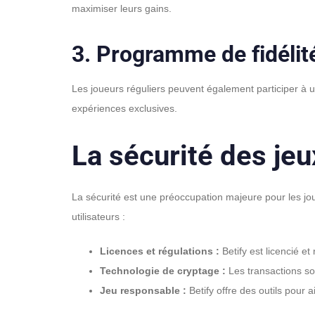
maximiser leurs gains.
3. Programme de fidélit
Les joueurs réguliers peuvent également participer à
expériences exclusives.
La sécurité des jeu
La sécurité est une préoccupation majeure pour les jou
utilisateurs :
Licences et régulations :
Betify est licencié e
Technologie de cryptage :
Les transactions so
Jeu responsable :
Betify offre des outils pour