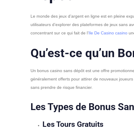
Le monde des jeux d’argent en ligne est en pleine exp
utilisateurs d’explorer des plateformes de jeux sans a
concentrant sur ce qui fait de l’
Ile De Casino casino
une
Qu’est-ce qu’un Bo
Un bonus casino sans dépôt est une offre promotionnell
généralement offerts pour attirer de nouveaux joueurs e
sans prendre de risque financier.
Les Types de Bonus San
Les Tours Gratuits