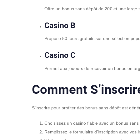
Offre un bonus sans dépôt de 20€ et une large 
Casino B
Propose 50 tours gratuits sur une sélection popu
Casino C
Permet aux joueurs de recevoir un bonus en argen
Comment S’inscrire
S’inscrire pour profiter des bonus sans dépôt est gén
Choisissez un casino fiable avec un bonus sans
Remplissez le formulaire d’inscription avec vos 