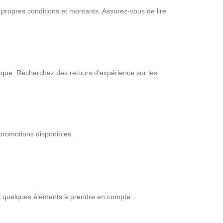
 propres conditions et montants. Assurez-vous de lire
fique. Recherchez des retours d’expérience sur les
 promotions disponibles.
ci quelques éléments à prendre en compte :