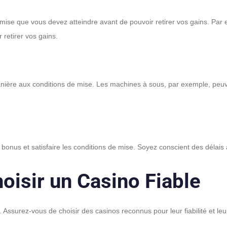
mise que vous devez atteindre avant de pouvoir retirer vos gains. Par
 retirer vos gains.
nière aux conditions de mise. Les machines à sous, par exemple, peuve
le bonus et satisfaire les conditions de mise. Soyez conscient des délai
oisir un Casino Fiable
. Assurez-vous de choisir des casinos reconnus pour leur fiabilité et leu