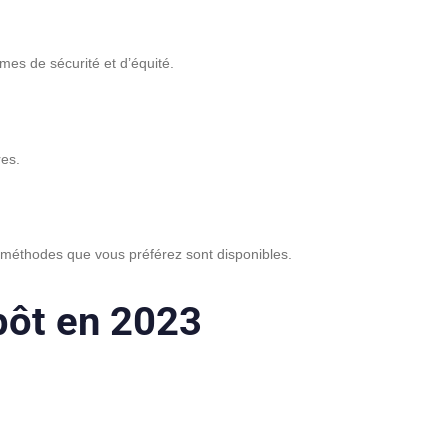
mes de sécurité et d’équité.
res.
s méthodes que vous préférez sont disponibles.
pôt en 2023