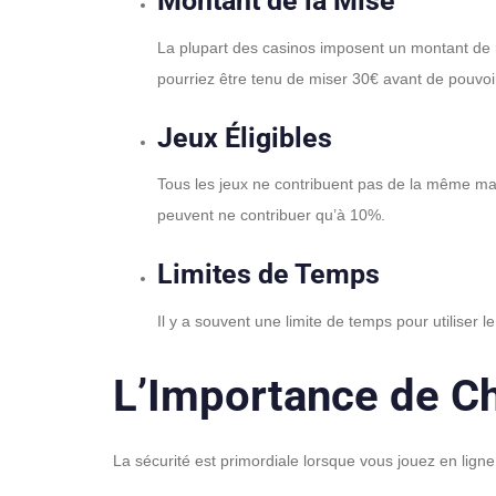
Montant de la Mise
La plupart des casinos imposent un montant de 
pourriez être tenu de miser 30€ avant de pouvoir
Jeux Éligibles
Tous les jeux ne contribuent pas de la même ma
peuvent ne contribuer qu’à 10%.
Limites de Temps
Il y a souvent une limite de temps pour utiliser 
L’Importance de Ch
La sécurité est primordiale lorsque vous jouez en ligne