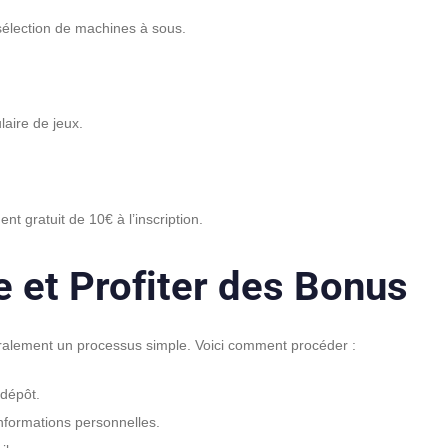
sélection de machines à sous.
laire de jeux.
t gratuit de 10€ à l’inscription.
 et Profiter des Bonus
éralement un processus simple. Voici comment procéder :
 dépôt.
informations personnelles.