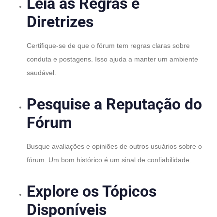
Leia as Regras e
Diretrizes
Certifique-se de que o fórum tem regras claras sobre
conduta e postagens. Isso ajuda a manter um ambiente
saudável.
Pesquise a Reputação do
Fórum
Busque avaliações e opiniões de outros usuários sobre o
fórum. Um bom histórico é um sinal de confiabilidade.
Explore os Tópicos
Disponíveis