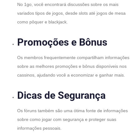
No 1go, você encontrará discussões sobre os mais
variados tipos de jogos, desde slots até jogos de mesa
como pôquer e blackjack.
Promoções e Bônus
Os membros frequentemente compartilham informações
sobre as melhores promoções e bônus disponíveis nos
cassinos, ajudando você a economizar e ganhar mais.
Dicas de Segurança
Os fóruns também são uma ótima fonte de informações
sobre como jogar com segurança e proteger suas
informações pessoais.