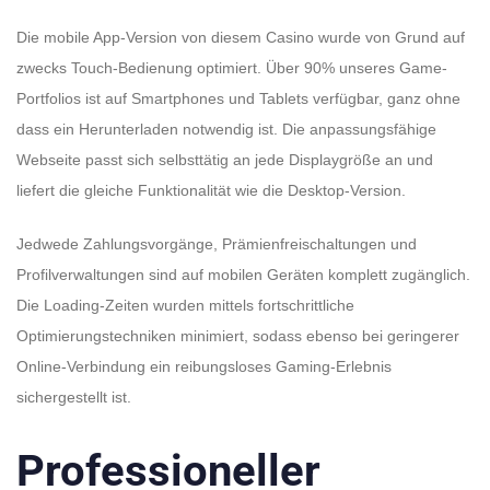
Die mobile App-Version von diesem Casino wurde von Grund auf
zwecks Touch-Bedienung optimiert. Über 90% unseres Game-
Portfolios ist auf Smartphones und Tablets verfügbar, ganz ohne
dass ein Herunterladen notwendig ist. Die anpassungsfähige
Webseite passt sich selbsttätig an jede Displaygröße an und
liefert die gleiche Funktionalität wie die Desktop-Version.
Jedwede Zahlungsvorgänge, Prämienfreischaltungen und
Profilverwaltungen sind auf mobilen Geräten komplett zugänglich.
Die Loading-Zeiten wurden mittels fortschrittliche
Optimierungstechniken minimiert, sodass ebenso bei geringerer
Online-Verbindung ein reibungsloses Gaming-Erlebnis
sichergestellt ist.
Professioneller