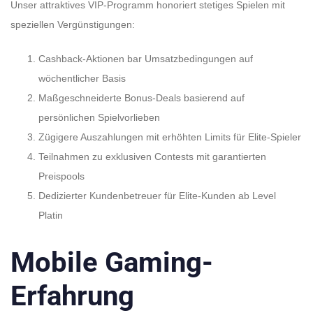
Unser attraktives VIP-Programm honoriert stetiges Spielen mit
speziellen Vergünstigungen:
Cashback-Aktionen bar Umsatzbedingungen auf
wöchentlicher Basis
Maßgeschneiderte Bonus-Deals basierend auf
persönlichen Spielvorlieben
Zügigere Auszahlungen mit erhöhten Limits für Elite-Spieler
Teilnahmen zu exklusiven Contests mit garantierten
Preispools
Dedizierter Kundenbetreuer für Elite-Kunden ab Level
Platin
Mobile Gaming-
Erfahrung