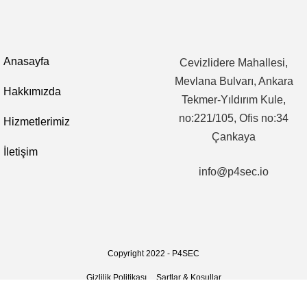
Anasayfa
Cevizlidere Mahallesi,
Mevlana Bulvarı, Ankara
Hakkımızda
Tekmer-Yıldırım Kule,
no:221/105, Ofis no:34
Hizmetlerimiz
Çankaya
İletişim
info@p4sec.io
Copyright 2022 - P4SEC
Gizlilik Politikası
Şartlar & Koşullar