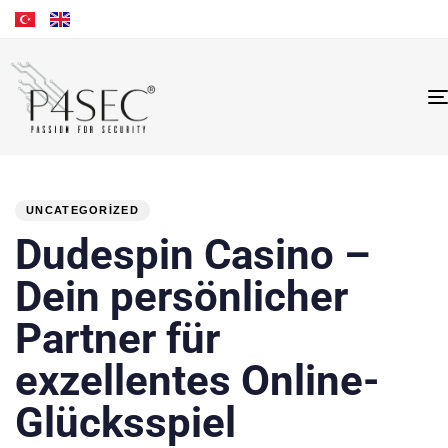
PUBLISHED
Author
Published
IN:
on:
UNCATEGORIZED
Dudespin Casino –
Dein persönlicher
Partner für
exzellentes Online-
Glücksspiel