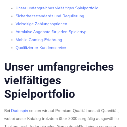
Unser umfangreiches vielfältiges Spielportfolio
Sicherheitsstandards und Regulierung
Vielseitige Zahlungsoptionen
Attraktive Angebote für jeden Spielertyp
Mobile Gaming-Erfahrung
Qualifizierter Kundenservice
Unser umfangreiches
vielfältiges
Spielportfolio
Bei
Dudespin
setzen wir auf Premium-Qualität anstatt Quantität,
wobei unser Katalog trotzdem über 3000 sorgfältig ausgewählte
Titel umfasst. Jeder einzelne Game durchläuft einen rigorosen