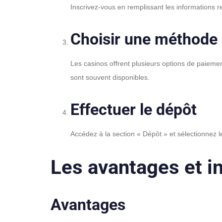
Inscrivez-vous en remplissant les informations re
Choisir une méthode
Les casinos offrent plusieurs options de paiement
sont souvent disponibles.
Effectuer le dépôt
Accédez à la section « Dépôt » et sélectionnez le
Les avantages et i
Avantages