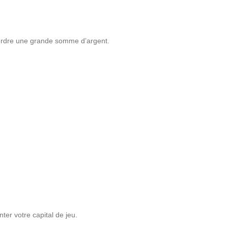
perdre une grande somme d’argent.
er votre capital de jeu.