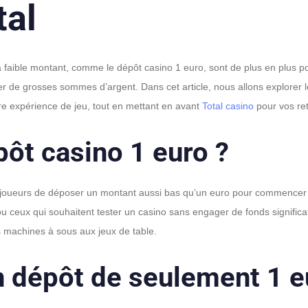
tal
à faible montant, comme le dépôt casino 1 euro, sont de plus en plus p
uer de grosses sommes d’argent. Dans cet article, nous allons explorer
otre expérience de jeu, tout en mettant en avant
Total casino
pour vos ret
pôt casino 1 euro ?
 joueurs de déposer un montant aussi bas qu’un euro pour commencer à 
u ceux qui souhaitent tester un casino sans engager de fonds significatif
s machines à sous aux jeux de table.
n dépôt de seulement 1 e