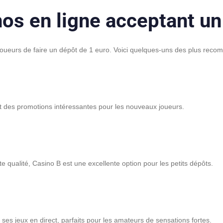
nos en ligne acceptant un
x joueurs de faire un dépôt de 1 euro. Voici quelques-uns des plus rec
t des promotions intéressantes pour les nouveaux joueurs.
e qualité, Casino B est une excellente option pour les petits dépôts.
 ses jeux en direct, parfaits pour les amateurs de sensations fortes.