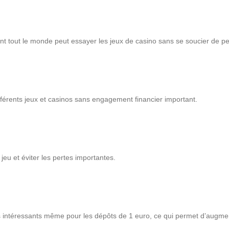
t tout le monde peut essayer les jeux de casino sans se soucier de 
fférents jeux et casinos sans engagement financier important.
eu et éviter les pertes importantes.
 intéressants même pour les dépôts de 1 euro, ce qui permet d’augment