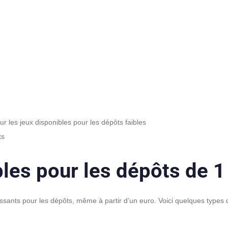
ur les jeux disponibles pour les dépôts faibles
ts
les pour les dépôts de 1
ssants pour les dépôts, même à partir d’un euro. Voici quelques types 