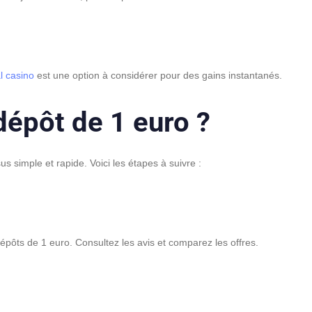
l casino
est une option à considérer pour des gains instantanés.
épôt de 1 euro ?
 simple et rapide. Voici les étapes à suivre :
épôts de 1 euro. Consultez les avis et comparez les offres.