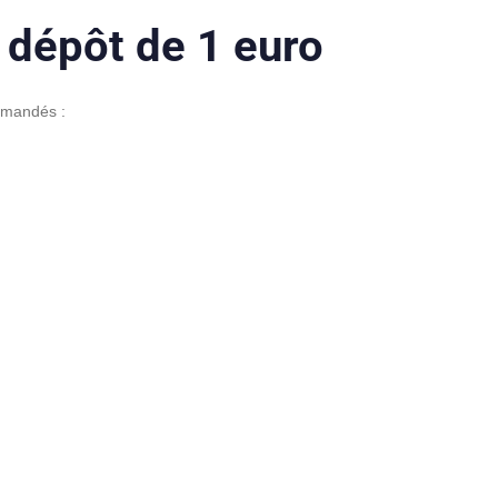
 dépôt de 1 euro
ommandés :