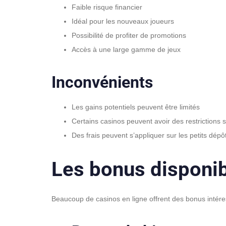
Faible risque financier
Idéal pour les nouveaux joueurs
Possibilité de profiter de promotions
Accès à une large gamme de jeux
Inconvénients
Les gains potentiels peuvent être limités
Certains casinos peuvent avoir des restrictions s
Des frais peuvent s’appliquer sur les petits dépô
Les bonus disponib
Beaucoup de casinos en ligne offrent des bonus intére