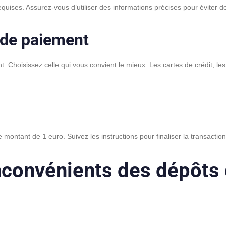
quises. Assurez-vous d’utiliser des informations précises pour éviter d
 de paiement
. Choisissez celle qui vous convient le mieux. Les cartes de crédit, les
 montant de 1 euro. Suivez les instructions pour finaliser la transaction
nconvénients des dépôts 