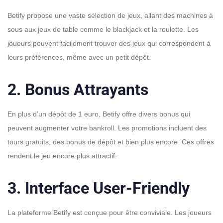
Betify propose une vaste sélection de jeux, allant des machines à
sous aux jeux de table comme le blackjack et la roulette. Les
joueurs peuvent facilement trouver des jeux qui correspondent à
leurs préférences, même avec un petit dépôt.
2. Bonus Attrayants
En plus d’un dépôt de 1 euro, Betify offre divers bonus qui
peuvent augmenter votre bankroll. Les promotions incluent des
tours gratuits, des bonus de dépôt et bien plus encore. Ces offres
rendent le jeu encore plus attractif.
3. Interface User-Friendly
La plateforme Betify est conçue pour être conviviale. Les joueurs