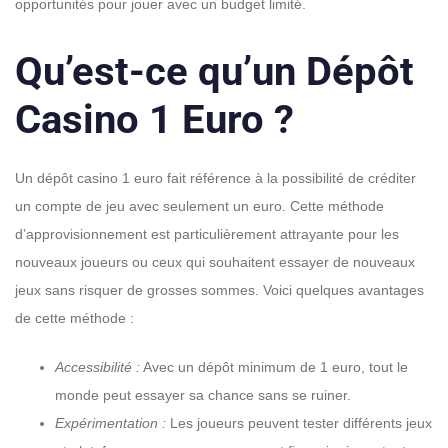
opportunités pour jouer avec un budget limité.
Qu’est-ce qu’un Dépôt
Casino 1 Euro ?
Un dépôt casino 1 euro fait référence à la possibilité de créditer
un compte de jeu avec seulement un euro. Cette méthode
d’approvisionnement est particulièrement attrayante pour les
nouveaux joueurs ou ceux qui souhaitent essayer de nouveaux
jeux sans risquer de grosses sommes. Voici quelques avantages
de cette méthode :
Accessibilité :
Avec un dépôt minimum de 1 euro, tout le
monde peut essayer sa chance sans se ruiner.
Expérimentation :
Les joueurs peuvent tester différents jeux