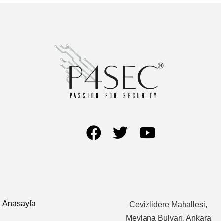
Anasayfa
Cevizlidere Mahallesi,
Mevlana Bulvarı, Ankara