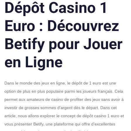
Dépôt Casino 1
Euro : Découvrez
Betify pour Jouer
en Ligne
Dans le monde des jeux en ligne, le dépôt de 1 euro est une
option de plus en plus populaire parmi les joueurs français. Cela
permet aux amateurs de casino de profiter des jeux sans avoir à
investir de grosses sommes d’argent dès le départ. Dans cet
article, nous allons explorer le concept de dépôt casino 1 euro et
vous présenter Betify, une plateforme qui offre d’excellentes