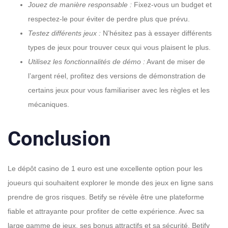
Jouez de manière responsable :
Fixez-vous un budget et
respectez-le pour éviter de perdre plus que prévu.
Testez différents jeux :
N’hésitez pas à essayer différents
types de jeux pour trouver ceux qui vous plaisent le plus.
Utilisez les fonctionnalités de démo :
Avant de miser de
l’argent réel, profitez des versions de démonstration de
certains jeux pour vous familiariser avec les règles et les
mécaniques.
Conclusion
Le dépôt casino de 1 euro est une excellente option pour les
joueurs qui souhaitent explorer le monde des jeux en ligne sans
prendre de gros risques. Betify se révèle être une plateforme
fiable et attrayante pour profiter de cette expérience. Avec sa
large gamme de jeux, ses bonus attractifs et sa sécurité, Betify