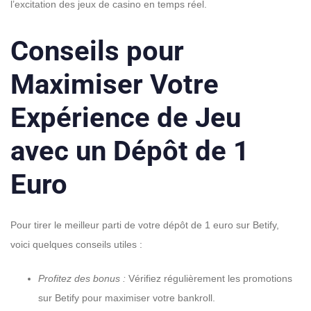
l’excitation des jeux de casino en temps réel.
Conseils pour
Maximiser Votre
Expérience de Jeu
avec un Dépôt de 1
Euro
Pour tirer le meilleur parti de votre dépôt de 1 euro sur Betify,
voici quelques conseils utiles :
Profitez des bonus :
Vérifiez régulièrement les promotions
sur Betify pour maximiser votre bankroll.