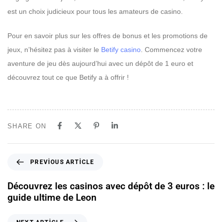
est un choix judicieux pour tous les amateurs de casino.
Pour en savoir plus sur les offres de bonus et les promotions de
jeux, n’hésitez pas à visiter le
Betify casino
. Commencez votre
aventure de jeu dès aujourd’hui avec un dépôt de 1 euro et
découvrez tout ce que Betify a à offrir !
SHARE ON
PREVIOUS ARTICLE
Découvrez les casinos avec dépôt de 3 euros : le
guide ultime de Leon