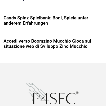
5 ay ago
Uncategorized
Candy Spinz Spielbank: Boni, Spiele unter
anderem Erfahrungen
5 ay ago
Uncategorized
Accedi verso Boomzino Mucchio Gioca sul
situazione web di Sviluppo Zino Mucchio