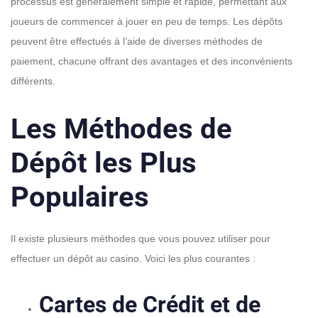
processus est généralement simple et rapide, permettant aux
joueurs de commencer à jouer en peu de temps. Les dépôts
peuvent être effectués à l’aide de diverses méthodes de
paiement, chacune offrant des avantages et des inconvénients
différents.
Les Méthodes de
Dépôt les Plus
Populaires
Il existe plusieurs méthodes que vous pouvez utiliser pour
effectuer un dépôt au casino. Voici les plus courantes :
Cartes de Crédit et de