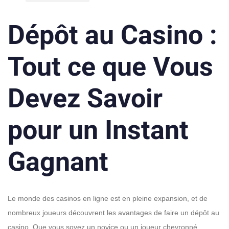
Dépôt au Casino :
Tout ce que Vous
Devez Savoir
pour un Instant
Gagnant
Le monde des casinos en ligne est en pleine expansion, et de
nombreux joueurs découvrent les avantages de faire un dépôt au
casino. Que vous soyez un novice ou un joueur chevronné,