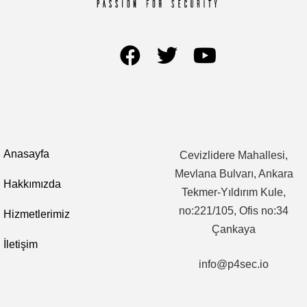
Anasayfa
Cevizlidere Mahallesi,
Mevlana Bulvarı, Ankara
Hakkımızda
Tekmer-Yıldırım Kule,
no:221/105, Ofis no:34
Hizmetlerimiz
Çankaya
İletişim
info@p4sec.io