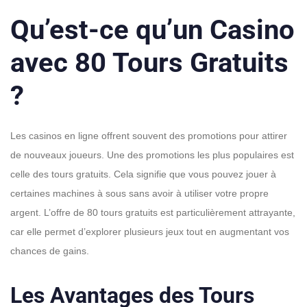
Qu’est-ce qu’un Casino
avec 80 Tours Gratuits
?
Les casinos en ligne offrent souvent des promotions pour attirer
de nouveaux joueurs. Une des promotions les plus populaires est
celle des tours gratuits. Cela signifie que vous pouvez jouer à
certaines machines à sous sans avoir à utiliser votre propre
argent. L’offre de 80 tours gratuits est particulièrement attrayante,
car elle permet d’explorer plusieurs jeux tout en augmentant vos
chances de gains.
Les Avantages des Tours