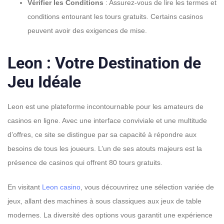
Vérifier les Conditions
: Assurez-vous de lire les termes et
conditions entourant les tours gratuits. Certains casinos
peuvent avoir des exigences de mise.
Leon : Votre Destination de
Jeu Idéale
Leon est une plateforme incontournable pour les amateurs de
casinos en ligne. Avec une interface conviviale et une multitude
d’offres, ce site se distingue par sa capacité à répondre aux
besoins de tous les joueurs. L’un de ses atouts majeurs est la
présence de casinos qui offrent 80 tours gratuits.
En visitant
Leon casino
, vous découvrirez une sélection variée de
jeux, allant des machines à sous classiques aux jeux de table
modernes. La diversité des options vous garantit une expérience