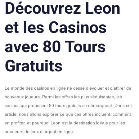
Découvrez Leon
et les Casinos
avec 80 Tours
Gratuits
Le monde des casinos en ligne ne cesse d’évoluer et d’attirer de
nouveaux joueurs. Parmi les offres les plus séduisantes, les
casinos qui proposent 80 tours gratuits se démarquent. Dans cet
article, nous allons explorer ce que ces offres incluent, comment
en profiter, et pourquoi Leon est la destination idéale pour les
amateurs de jeux d’argent en ligne.