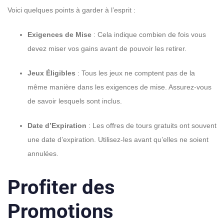
Voici quelques points à garder à l’esprit :
Exigences de Mise
: Cela indique combien de fois vous
devez miser vos gains avant de pouvoir les retirer.
Jeux Éligibles
: Tous les jeux ne comptent pas de la
même manière dans les exigences de mise. Assurez-vous
de savoir lesquels sont inclus.
Date d’Expiration
: Les offres de tours gratuits ont souvent
une date d’expiration. Utilisez-les avant qu’elles ne soient
annulées.
Profiter des
Promotions