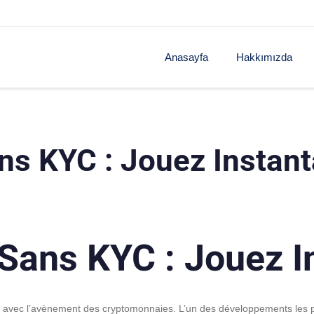
Anasayfa
Hakkımızda
ns KYC : Jouez Instan
 Sans KYC : Jouez 
avec l’avènement des cryptomonnaies. L’un des développements les plus 