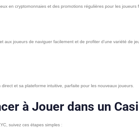
jeux en cryptomonnaies et des promotions régulières pour les joueurs f
t aux joueurs de naviguer facilement et de profiter d’une variété de je
direct et sa plateforme intuitive, parfaite pour les nouveaux joueurs.
r à Jouer dans un Casi
YC, suivez ces étapes simples :