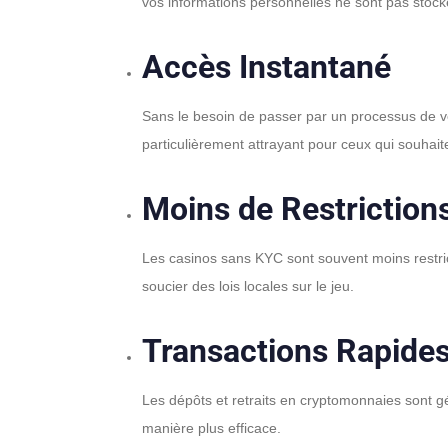
vos informations personnelles ne sont pas stocké
Accès Instantané
Sans le besoin de passer par un processus de v
particulièrement attrayant pour ceux qui souhait
Moins de Restriction
Les casinos sans KYC sont souvent moins restric
soucier des lois locales sur le jeu.
Transactions Rapide
Les dépôts et retraits en cryptomonnaies sont g
manière plus efficace.