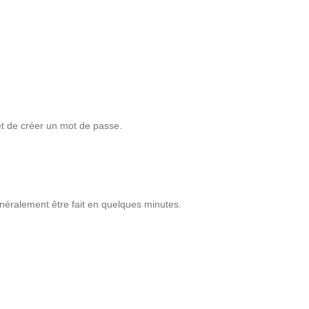
et de créer un mot de passe.
énéralement être fait en quelques minutes.