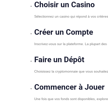
Choisir un Casino
Sélectionnez un casino qui répond à vos critères 
Créer un Compte
Inscrivez-vous sur la plateforme. La plupart de
Faire un Dépôt
Choisissez la cryptomonnaie que vous souhaitez u
Commencer à Jouer
Une fois que vos fonds sont disponibles, explor