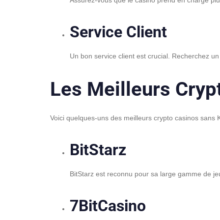
Service Client
Un bon service client est crucial. Recherchez un
Les Meilleurs Cry
Voici quelques-uns des meilleurs crypto casinos sans 
BitStarz
BitStarz est reconnu pour sa large gamme de jeux
7BitCasino