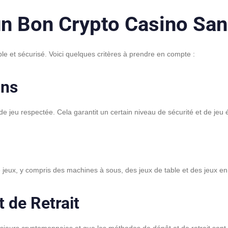
n Bon Crypto Casino Sa
iable et sécurisé. Voici quelques critères à prendre en compte :
ons
é de jeu respectée. Cela garantit un certain niveau de sécurité et de jeu 
jeux, y compris des machines à sous, des jeux de table et des jeux en 
 de Retrait
ieurs cryptomonnaies et que les méthodes de dépôt et de retrait sont 