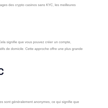
ntages des crypto casinos sans KYC, les meilleures
. Cela signifie que vous pouvez créer un compte,
tifs de domicile. Cette approche offre une plus grande
C
ies sont généralement anonymes, ce qui signifie que