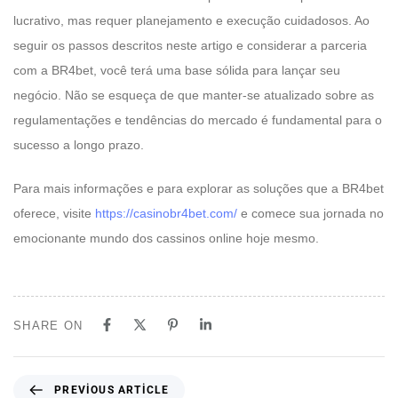
lucrativo, mas requer planejamento e execução cuidadosos. Ao
seguir os passos descritos neste artigo e considerar a parceria
com a BR4bet, você terá uma base sólida para lançar seu
negócio. Não se esqueça de que manter-se atualizado sobre as
regulamentações e tendências do mercado é fundamental para o
sucesso a longo prazo.
Para mais informações e para explorar as soluções que a BR4bet
oferece, visite
https://casinobr4bet.com/
e comece sua jornada no
emocionante mundo dos cassinos online hoje mesmo.
SHARE ON
PREVIOUS ARTICLE