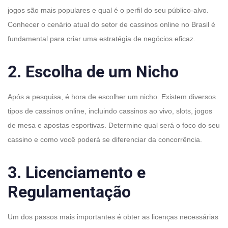
jogos são mais populares e qual é o perfil do seu público-alvo.
Conhecer o cenário atual do setor de cassinos online no Brasil é
fundamental para criar uma estratégia de negócios eficaz.
2. Escolha de um Nicho
Após a pesquisa, é hora de escolher um nicho. Existem diversos
tipos de cassinos online, incluindo cassinos ao vivo, slots, jogos
de mesa e apostas esportivas. Determine qual será o foco do seu
cassino e como você poderá se diferenciar da concorrência.
3. Licenciamento e
Regulamentação
Um dos passos mais importantes é obter as licenças necessárias