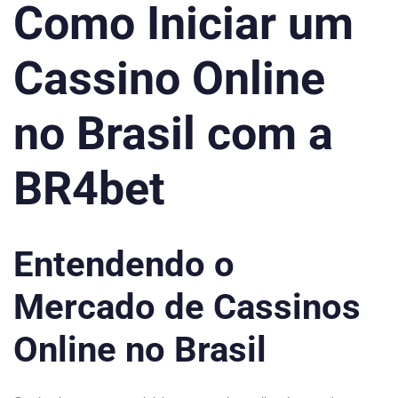
Como Iniciar um
Cassino Online
no Brasil com a
BR4bet
Entendendo o
Mercado de Cassinos
Online no Brasil