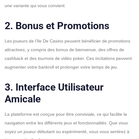
une variante qui vous convient.
2. Bonus et Promotions
Les joueurs de l’Ile De Casino peuvent bénéficier de promotions
attractives, y compris des bonus de bienvenue, des offres de
cashback et des tournois de vidéo poker. Ces incitations peuvent
augmenter votre bankroll et prolonger votre temps de jeu.
3. Interface Utilisateur
Amicale
La plateforme est conçue pour être conviviale, ce qui facilite la
navigation entre les différents jeux et fonctionnalités. Que vous
soyez un joueur débutant ou expérimenté, vous vous sentirez à