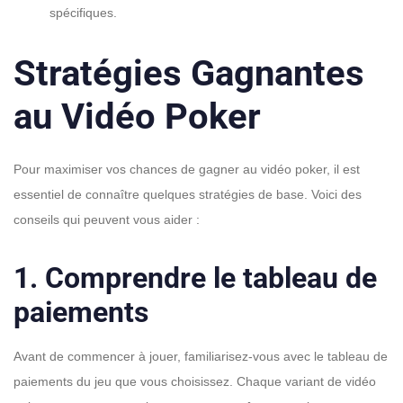
spécifiques.
Stratégies Gagnantes
au Vidéo Poker
Pour maximiser vos chances de gagner au vidéo poker, il est
essentiel de connaître quelques stratégies de base. Voici des
conseils qui peuvent vous aider :
1. Comprendre le tableau de
paiements
Avant de commencer à jouer, familiarisez-vous avec le tableau de
paiements du jeu que vous choisissez. Chaque variant de vidéo