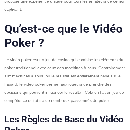
propose une expérience unique pour tous les amateurs de ce jeu
captivant.
Qu’est-ce que le Vidéo
Poker ?
Le vidéo poker est un jeu de casino qui combine les éléments du
poker traditionnel avec ceux des machines à sous. Contrairement
aux machines à sous, où le résultat est entièrement basé sur le
hasard, le vidéo poker permet aux joueurs de prendre des
décisions qui peuvent influencer le résultat. Cela en fait un jeu de
compétence qui attire de nombreux passionnés de poker.
Les Règles de Base du Vidéo