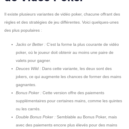
Il existe plusieurs variantes de vidéo poker, chacune offrant des
règles et des stratégies de jeu différentes. Voici quelques-unes
des plus populaires :
Jacks or Better :
C’est la forme la plus courante de vidéo
poker, où le joueur doit obtenir au moins une paire de
valets pour gagner.
Deuces Wild :
Dans cette variante, les deux sont des
jokers, ce qui augmente les chances de former des mains
gagnantes.
Bonus Poker :
Cette version offre des paiements
supplémentaires pour certaines mains, comme les quintes
ou les carrés.
Double Bonus Poker :
Semblable au Bonus Poker, mais
avec des paiements encore plus élevés pour des mains