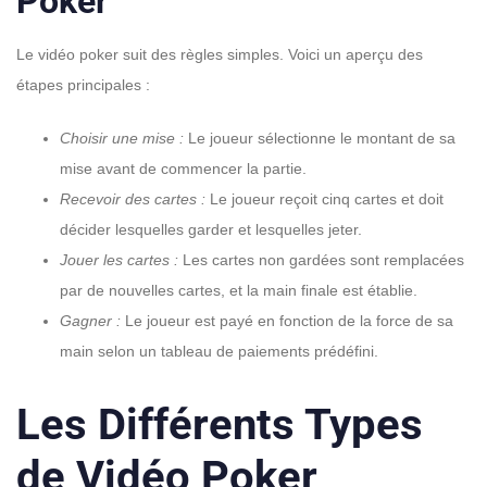
Poker
Le vidéo poker suit des règles simples. Voici un aperçu des
étapes principales :
Choisir une mise :
Le joueur sélectionne le montant de sa
mise avant de commencer la partie.
Recevoir des cartes :
Le joueur reçoit cinq cartes et doit
décider lesquelles garder et lesquelles jeter.
Jouer les cartes :
Les cartes non gardées sont remplacées
par de nouvelles cartes, et la main finale est établie.
Gagner :
Le joueur est payé en fonction de la force de sa
main selon un tableau de paiements prédéfini.
Les Différents Types
de Vidéo Poker