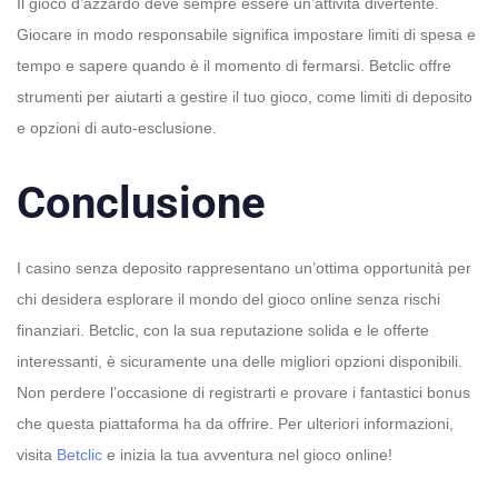
Il gioco d’azzardo deve sempre essere un’attività divertente.
Giocare in modo responsabile significa impostare limiti di spesa e
tempo e sapere quando è il momento di fermarsi. Betclic offre
strumenti per aiutarti a gestire il tuo gioco, come limiti di deposito
e opzioni di auto-esclusione.
Conclusione
I casino senza deposito rappresentano un’ottima opportunità per
chi desidera esplorare il mondo del gioco online senza rischi
finanziari. Betclic, con la sua reputazione solida e le offerte
interessanti, è sicuramente una delle migliori opzioni disponibili.
Non perdere l’occasione di registrarti e provare i fantastici bonus
che questa piattaforma ha da offrire. Per ulteriori informazioni,
visita
Betclic
e inizia la tua avventura nel gioco online!