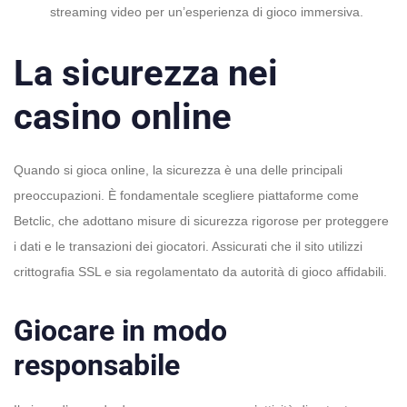
streaming video per un’esperienza di gioco immersiva.
La sicurezza nei
casino online
Quando si gioca online, la sicurezza è una delle principali
preoccupazioni. È fondamentale scegliere piattaforme come
Betclic, che adottano misure di sicurezza rigorose per proteggere
i dati e le transazioni dei giocatori. Assicurati che il sito utilizzi
crittografia SSL e sia regolamentato da autorità di gioco affidabili.
Giocare in modo
responsabile