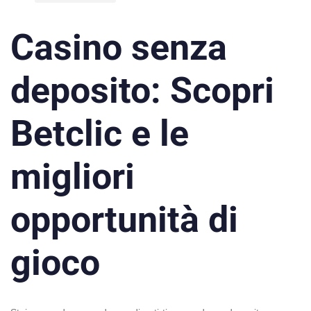
Casino senza
deposito: Scopri
Betclic e le
migliori
opportunità di
gioco