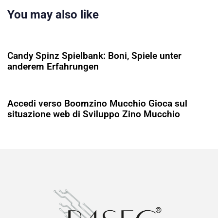
You may also like
5 ay ago
Uncategorized
Candy Spinz Spielbank: Boni, Spiele unter
anderem Erfahrungen
5 ay ago
Uncategorized
Accedi verso Boomzino Mucchio Gioca sul
situazione web di Sviluppo Zino Mucchio