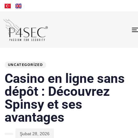
PUBLISHED
Author
Published
IN:
on:
UNCATEGORIZED
Casino en ligne sans
dépôt : Découvrez
Spinsy et ses
avantages
Şubat 28, 2026