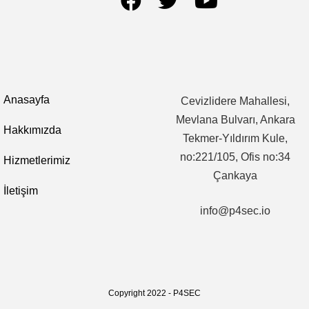
Anasayfa
Cevizlidere Mahallesi,
Mevlana Bulvarı, Ankara
Hakkımızda
Tekmer-Yıldırım Kule,
no:221/105, Ofis no:34
Hizmetlerimiz
Çankaya
İletişim
info@p4sec.io
Copyright 2022 - P4SEC