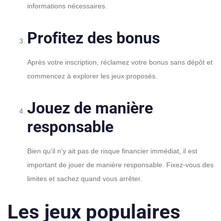
informations nécessaires.
Profitez des bonus
Après votre inscription, réclamez votre bonus sans dépôt et
commencez à explorer les jeux proposés.
Jouez de manière
responsable
Bien qu’il n’y ait pas de risque financier immédiat, il est
important de jouer de manière responsable. Fixez-vous des
limites et sachez quand vous arrêter.
Les jeux populaires