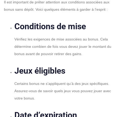
Il est important de prêter attention aux conditions associées aux
bonus sans dépôt. Voici quelques éléments à garder à l’esprit :
Conditions de mise
Vérifiez les exigences de mise associées au bonus. Cela
détermine combien de fois vous devez jouer le montant du
bonus avant de pouvoir retirer des gains.
Jeux éligibles
Certains bonus ne s’appliquent qu’à des jeux spécifiques.
Assurez-vous de savoir quels jeux vous pouvez jouer avec
votre bonus.
Date d’expiration