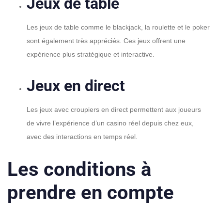
Jeux de table
Les jeux de table comme le blackjack, la roulette et le poker
sont également très appréciés. Ces jeux offrent une
expérience plus stratégique et interactive.
Jeux en direct
Les jeux avec croupiers en direct permettent aux joueurs
de vivre l’expérience d’un casino réel depuis chez eux,
avec des interactions en temps réel.
Les conditions à
prendre en compte