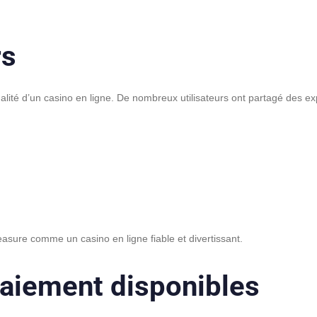
rs
ualité d’un casino en ligne. De nombreux utilisateurs ont partagé des 
asure comme un casino en ligne fiable et divertissant.
aiement disponibles