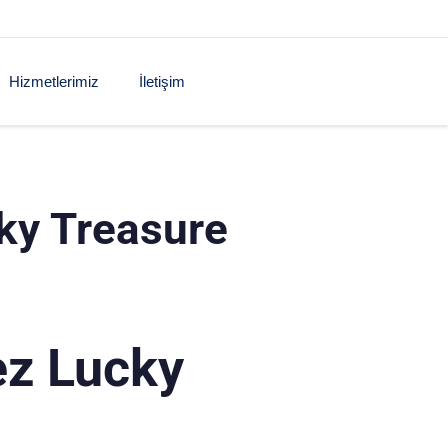
Hizmetlerimiz
İletişim
cky Treasure
ez Lucky