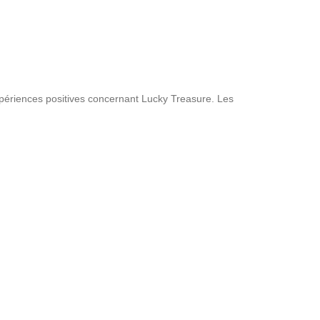
expériences positives concernant Lucky Treasure. Les