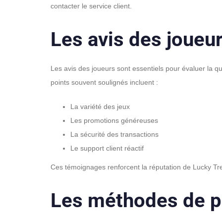
contacter le service client.
Les avis des joueu
Les avis des joueurs sont essentiels pour évaluer la q
points souvent soulignés incluent :
La variété des jeux
Les promotions généreuses
La sécurité des transactions
Le support client réactif
Ces témoignages renforcent la réputation de Lucky Tre
Les méthodes de p