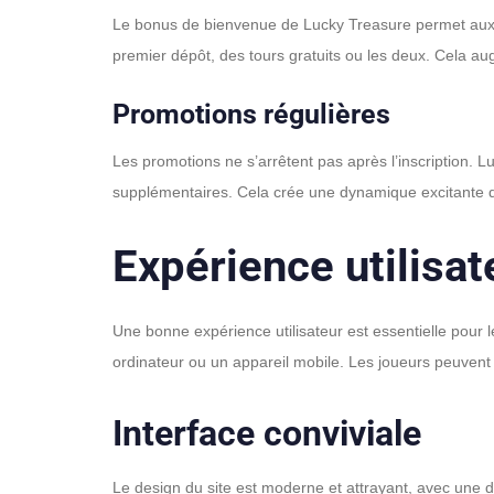
Le bonus de bienvenue de Lucky Treasure permet aux 
premier dépôt, des tours gratuits ou les deux. Cela a
Promotions régulières
Les promotions ne s’arrêtent pas après l’inscription. 
supplémentaires. Cela crée une dynamique excitante qui
Expérience utilisat
Une bonne expérience utilisateur est essentielle pour l
ordinateur ou un appareil mobile. Les joueurs peuvent 
Interface conviviale
Le design du site est moderne et attrayant, avec une di