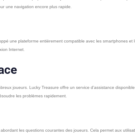
ur une navigation encore plus rapide.
oppé une plateforme entièrement compatible avec les smartphones et les
xion Internet.
cace
mbreux joueurs. Lucky Treasure offre un service d’assistance disponible 
 résoudre les problèmes rapidement.
abordant les questions courantes des joueurs. Cela permet aux utilisa