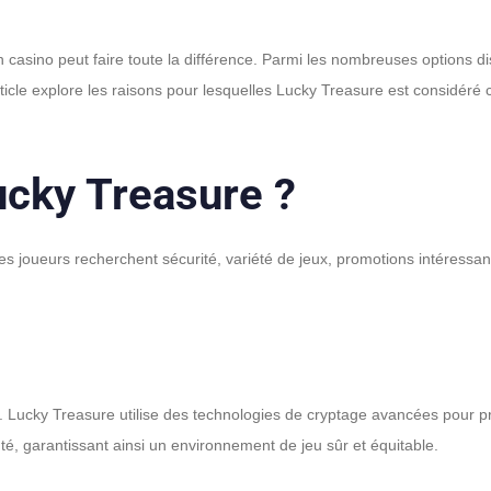
n casino peut faire toute la différence. Parmi les nombreuses options di
 article explore les raisons pour lesquelles Lucky Treasure est considé
ucky Treasure ?
Les joueurs recherchent sécurité, variété de jeux, promotions intéressan
ne. Lucky Treasure utilise des technologies de cryptage avancées pour 
nté, garantissant ainsi un environnement de jeu sûr et équitable.