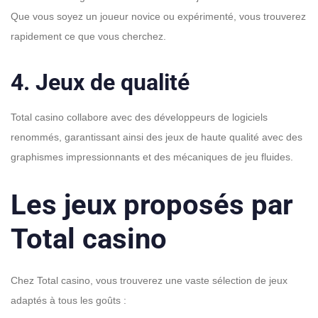
Que vous soyez un joueur novice ou expérimenté, vous trouverez
rapidement ce que vous cherchez.
4. Jeux de qualité
Total casino collabore avec des développeurs de logiciels
renommés, garantissant ainsi des jeux de haute qualité avec des
graphismes impressionnants et des mécaniques de jeu fluides.
Les jeux proposés par
Total casino
Chez Total casino, vous trouverez une vaste sélection de jeux
adaptés à tous les goûts :