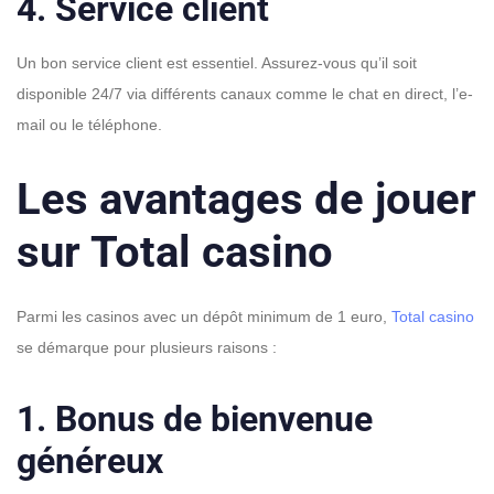
4. Service client
Un bon service client est essentiel. Assurez-vous qu’il soit
disponible 24/7 via différents canaux comme le chat en direct, l’e-
mail ou le téléphone.
Les avantages de jouer
sur Total casino
Parmi les casinos avec un dépôt minimum de 1 euro,
Total casino
se démarque pour plusieurs raisons :
1. Bonus de bienvenue
généreux