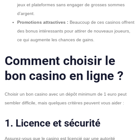
jeux et plateformes sans engager de grosses sommes
d’argent.
Promotions attractives :
Beaucoup de ces casinos offrent
des bonus intéressants pour attirer de nouveaux joueurs,
ce qui augmente les chances de gains.
Comment choisir le
bon casino en ligne ?
Choisir un bon casino avec un dépôt minimum de 1 euro peut
sembler difficile, mais quelques critères peuvent vous aider :
1. Licence et sécurité
Assurez-vous que le casino est licencié par une autorité