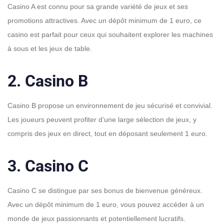
Casino A est connu pour sa grande variété de jeux et ses
promotions attractives. Avec un dépôt minimum de 1 euro, ce
casino est parfait pour ceux qui souhaitent explorer les machines
à sous et les jeux de table.
2. Casino B
Casino B propose un environnement de jeu sécurisé et convivial.
Les joueurs peuvent profiter d’une large sélection de jeux, y
compris des jeux en direct, tout en déposant seulement 1 euro.
3. Casino C
Casino C se distingue par ses bonus de bienvenue généreux.
Avec un dépôt minimum de 1 euro, vous pouvez accéder à un
monde de jeux passionnants et potentiellement lucratifs.