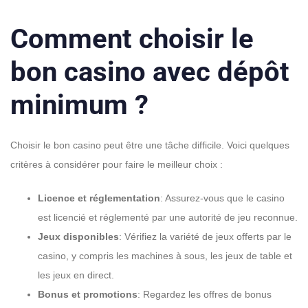
Comment choisir le
bon casino avec dépôt
minimum ?
Choisir le bon casino peut être une tâche difficile. Voici quelques
critères à considérer pour faire le meilleur choix :
Licence et réglementation
: Assurez-vous que le casino
est licencié et réglementé par une autorité de jeu reconnue.
Jeux disponibles
: Vérifiez la variété de jeux offerts par le
casino, y compris les machines à sous, les jeux de table et
les jeux en direct.
Bonus et promotions
: Regardez les offres de bonus