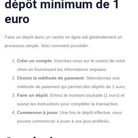
dépôt minimum de 1
euro
Faire un dépôt dans un casino en ligne est généralement un
processus simple. Voici comment procéder :
Créer un compte
: Inscrivez-vous sur le casino de votre
choix en fournissant les informations requises.
Choisir la méthode de paiement
: Sélectionnez une
méthode de paiement qui permet des dépôts de 1 euro.
Faire un dépôt
: Entrez le montant souhaité (1 euro) et
suivez les instructions pour compléter la transaction.
Commencer à jouer
: Une fois le dépôt effectué, vous
pouvez commencer à jouer à vos jeux préférés.