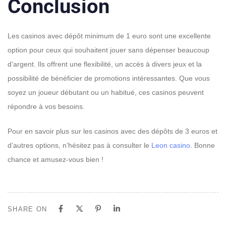
Conclusion
Les casinos avec dépôt minimum de 1 euro sont une excellente
option pour ceux qui souhaitent jouer sans dépenser beaucoup
d’argent. Ils offrent une flexibilité, un accès à divers jeux et la
possibilité de bénéficier de promotions intéressantes. Que vous
soyez un joueur débutant ou un habitué, ces casinos peuvent
répondre à vos besoins.
Pour en savoir plus sur les casinos avec des dépôts de 3 euros et
d’autres options, n’hésitez pas à consulter le
Leon casino
. Bonne
chance et amusez-vous bien !
SHARE ON