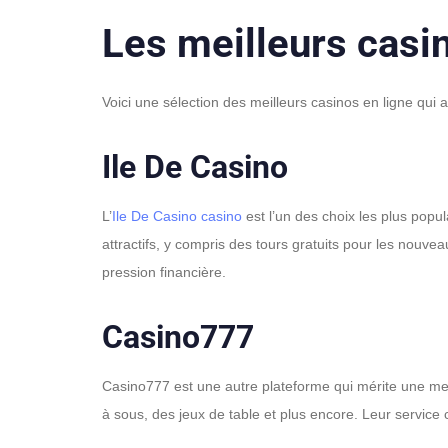
Les meilleurs casi
Voici une sélection des meilleurs casinos en ligne qui 
Ile De Casino
L’
Ile De Casino casino
est l’un des choix les plus popu
attractifs, y compris des tours gratuits pour les nouv
pression financière.
Casino777
Casino777 est une autre plateforme qui mérite une men
à sous, des jeux de table et plus encore. Leur service cl