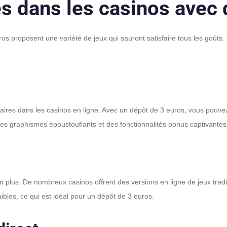
es dans les casinos avec
os proposent une variété de jeux qui sauront satisfaire tous les goûts
ulaires dans les casinos en ligne. Avec un dépôt de 3 euros, vous po
es graphismes époustouflants et des fonctionnalités bonus captivantes
lus. De nombreux casinos offrent des versions en ligne de jeux tradition
bles, ce qui est idéal pour un dépôt de 3 euros.