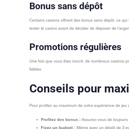
Bonus sans dépôt
Certains casinos offrent des bonus sans dépôt, ce qui 
tester le casino avant de décider de déposer de l’argen
Promotions régulières
Une fois que vous êtes inscrit, de nombreux casinos pr
fidèles.
Conseils pour maxi
Pour profiter au maximum de votre expérience de jeu d
Profitez des bonus :
Assurez-vous de toujours c
Fixez un budget :
Même avec un dépôt de 3 euros