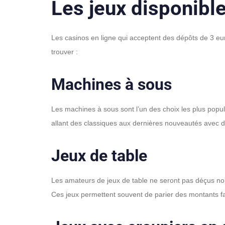
Les jeux disponibl
Les casinos en ligne qui acceptent des dépôts de 3 eur
trouver :
Machines à sous
Les machines à sous sont l’un des choix les plus pop
allant des classiques aux dernières nouveautés avec d
Jeux de table
Les amateurs de jeux de table ne seront pas déçus non p
Ces jeux permettent souvent de parier des montants fai