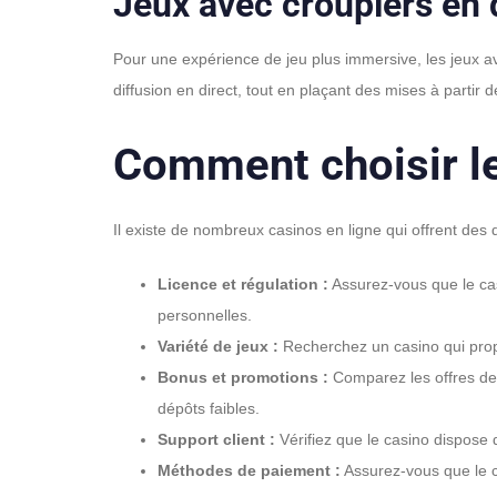
Jeux avec croupiers en 
Pour une expérience de jeu plus immersive, les jeux av
diffusion en direct, tout en plaçant des mises à partir 
Comment choisir le
Il existe de nombreux casinos en ligne qui offrent des
Licence et régulation :
Assurez-vous que le cas
personnelles.
Variété de jeux :
Recherchez un casino qui prop
Bonus et promotions :
Comparez les offres de
dépôts faibles.
Support client :
Vérifiez que le casino dispose d
Méthodes de paiement :
Assurez-vous que le c