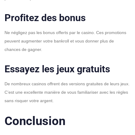
Profitez des bonus
Ne négligez pas les bonus offerts par le casino. Ces promotions
peuvent augmenter votre bankroll et vous donner plus de
chances de gagner.
Essayez les jeux gratuits
De nombreux casinos offrent des versions gratuites de leurs jeux.
C’est une excellente manière de vous familiariser avec les règles
sans risquer votre argent.
Conclusion