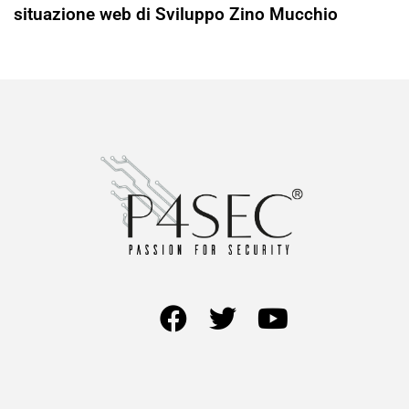
situazione web di Sviluppo Zino Mucchio