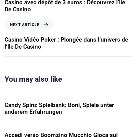
Casino avec dépôt de 3 euros : Découvrez l’Ile
De Casino
NEXT ARTICLE
Casino Vidéo Poker : Plongée dans l’univers de
l’Ile De Casino
You may also like
5 ay ago
Uncategorized
Candy Spinz Spielbank: Boni, Spiele unter
anderem Erfahrungen
5 ay ago
Uncategorized
Accedi verso Boomzino Mucchio Gioca sul