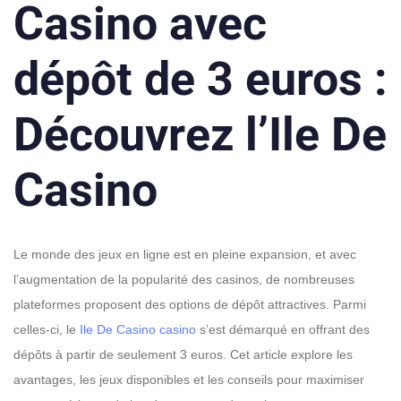
Casino avec
dépôt de 3 euros :
Découvrez l’Ile De
Casino
Le monde des jeux en ligne est en pleine expansion, et avec
l’augmentation de la popularité des casinos, de nombreuses
plateformes proposent des options de dépôt attractives. Parmi
celles-ci, le
Ile De Casino casino
s’est démarqué en offrant des
dépôts à partir de seulement 3 euros. Cet article explore les
avantages, les jeux disponibles et les conseils pour maximiser