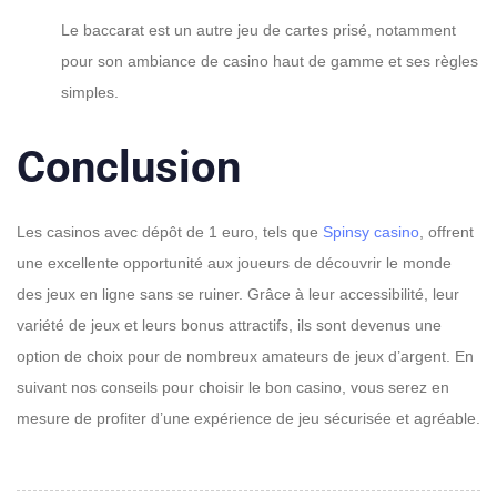
Le baccarat est un autre jeu de cartes prisé, notamment
pour son ambiance de casino haut de gamme et ses règles
simples.
Conclusion
Les casinos avec dépôt de 1 euro, tels que
Spinsy casino
, offrent
une excellente opportunité aux joueurs de découvrir le monde
des jeux en ligne sans se ruiner. Grâce à leur accessibilité, leur
variété de jeux et leurs bonus attractifs, ils sont devenus une
option de choix pour de nombreux amateurs de jeux d’argent. En
suivant nos conseils pour choisir le bon casino, vous serez en
mesure de profiter d’une expérience de jeu sécurisée et agréable.