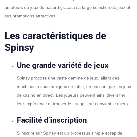
amateurs de jeux de hasard grâce à sa large sélection de jeux et
ses promotions attractives.
Les caractéristiques de
Spinsy
Une grande variété de jeux
Spinsy propose une vaste gamme de jeux, allant des
machines à sous aux jeux de table, en passant par les jeux
de casino en direct. Les joueurs peuvent ainsi diversifier
leur expérience et trouver le jeu qui leur convient le mieux.
Facilité d’inscription
S’inscrire sur Spinsy est un processus simple et rapide.