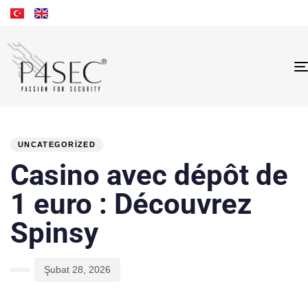
PUBLISHED
Author
Published
IN:
on:
UNCATEGORIZED
Casino avec dépôt de
1 euro : Découvrez
Spinsy
Şubat 28, 2026