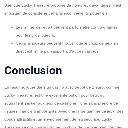
Bien que Lucky Treasure propose de nombreux avantages, il est
important de considérer certains inconvénients potentiels :
Les limites de retrait peuvent parfois être contraignantes
pour les gros joueurs.
Certains joueurs peuvent trouver que le choix de jeux en
direct est limité par rapport à d’autres casinos.
Conclusion
En résumé, jouer dans un casino avec dépôt de 1 euro, comme
Lucky Treasure, est une excellente option pour ceux qui
souhaitent s’initier aux jeux de casino en ligne sans prendre de
risques financiers importants. Avec une large gamme de jeux, des
bonus attractifs et un environnement de jeu sécurisé, Lucky
Treasure se positionne comme un choix de premier plan pour les