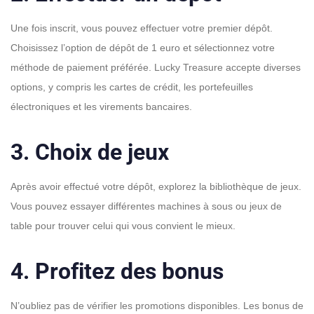
Une fois inscrit, vous pouvez effectuer votre premier dépôt.
Choisissez l’option de dépôt de 1 euro et sélectionnez votre
méthode de paiement préférée. Lucky Treasure accepte diverses
options, y compris les cartes de crédit, les portefeuilles
électroniques et les virements bancaires.
3. Choix de jeux
Après avoir effectué votre dépôt, explorez la bibliothèque de jeux.
Vous pouvez essayer différentes machines à sous ou jeux de
table pour trouver celui qui vous convient le mieux.
4. Profitez des bonus
N’oubliez pas de vérifier les promotions disponibles. Les bonus de