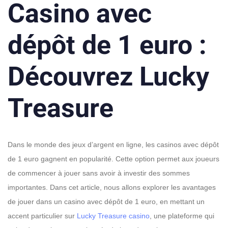
Casino avec
dépôt de 1 euro :
Découvrez Lucky
Treasure
Dans le monde des jeux d’argent en ligne, les casinos avec dépôt
de 1 euro gagnent en popularité. Cette option permet aux joueurs
de commencer à jouer sans avoir à investir des sommes
importantes. Dans cet article, nous allons explorer les avantages
de jouer dans un casino avec dépôt de 1 euro, en mettant un
accent particulier sur
Lucky Treasure casino
, une plateforme qui