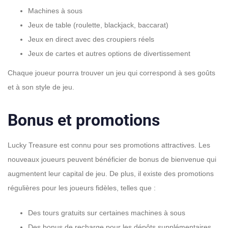
Machines à sous
Jeux de table (roulette, blackjack, baccarat)
Jeux en direct avec des croupiers réels
Jeux de cartes et autres options de divertissement
Chaque joueur pourra trouver un jeu qui correspond à ses goûts
et à son style de jeu.
Bonus et promotions
Lucky Treasure est connu pour ses promotions attractives. Les
nouveaux joueurs peuvent bénéficier de bonus de bienvenue qui
augmentent leur capital de jeu. De plus, il existe des promotions
régulières pour les joueurs fidèles, telles que :
Des tours gratuits sur certaines machines à sous
Des bonus de recharge pour les dépôts supplémentaires