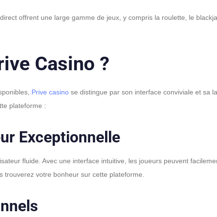
irect offrent une large gamme de jeux, y compris la roulette, le blackja
rive Casino ?
sponibles,
Prive casino
se distingue par son interface conviviale et sa l
tte plateforme :
eur Exceptionnelle
sateur fluide. Avec une interface intuitive, les joueurs peuvent facilemen
 trouverez votre bonheur sur cette plateforme.
onnels