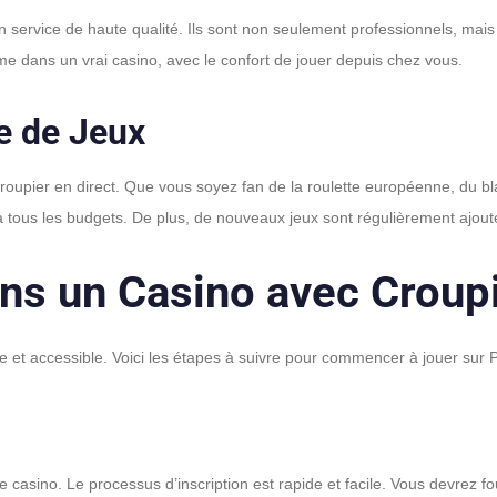
un service de haute qualité. Ils sont non seulement professionnels, mai
 dans un vrai casino, avec le confort de jouer depuis chez vous.
ée de Jeux
upier en direct. Que vous soyez fan de la roulette européenne, du bl
tous les budgets. De plus, de nouveaux jeux sont régulièrement ajoutés
s un Casino avec Croupie
e et accessible. Voici les étapes à suivre pour commencer à jouer sur P
casino. Le processus d’inscription est rapide et facile. Vous devrez fo