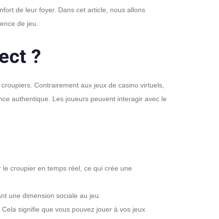
fort de leur foyer. Dans cet article, nous allons
ence de jeu.
ect ?
croupiers. Contrairement aux jeux de casino virtuels,
ience authentique. Les joueurs peuvent interagir avec le
 le croupier en temps réel, ce qui crée une
tant une dimension sociale au jeu.
 Cela signifie que vous pouvez jouer à vos jeux