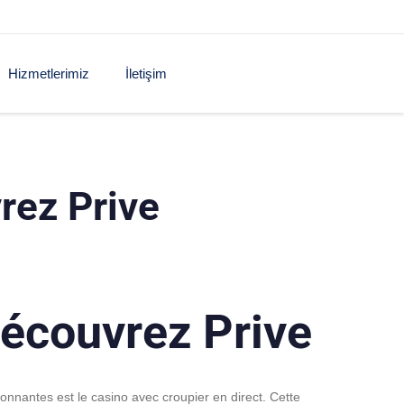
Hizmetlerimiz
İletişim
rez Prive
Découvrez Prive
onnantes est le casino avec croupier en direct. Cette