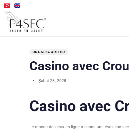
PUBLISHED
Author
Published
IN:
on:
UNCATEGORIZED
Casino avec Croup
Şubat 25, 2026
Casino avec Cr
Le monde des jeux en ligne a connu une évolution spect