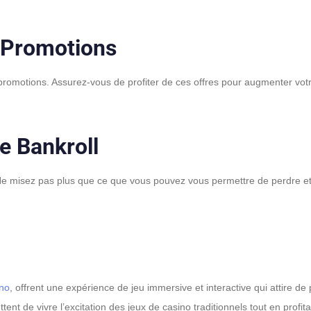
t Promotions
omotions. Assurez-vous de profiter de ces offres pour augmenter votre 
de Bankroll
Ne misez pas plus que ce que vous pouvez vous permettre de perdre et
ino
, offrent une expérience de jeu immersive et interactive qui attire 
ent de vivre l’excitation des jeux de casino traditionnels tout en profi