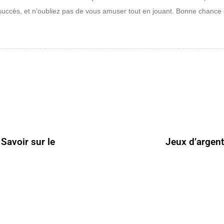
succès, et n’oubliez pas de vous amuser tout en jouant. Bonne chance
Savoir sur le
Jeux d’argent