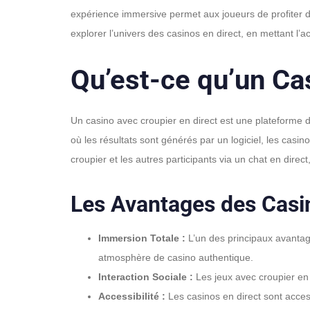
expérience immersive permet aux joueurs de profiter de l
explorer l’univers des casinos en direct, en mettant l’
Qu’est-ce qu’un Ca
Un casino avec croupier en direct est une plateforme d
où les résultats sont générés par un logiciel, les casin
croupier et les autres participants via un chat en direc
Les Avantages des Casin
Immersion Totale :
L’un des principaux avantage
atmosphère de casino authentique.
Interaction Sociale :
Les jeux avec croupier en d
Accessibilité :
Les casinos en direct sont acces