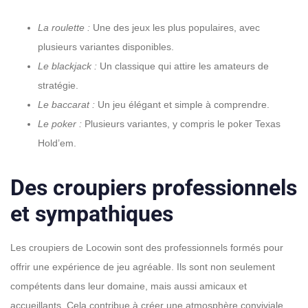
La roulette :
Une des jeux les plus populaires, avec
plusieurs variantes disponibles.
Le blackjack :
Un classique qui attire les amateurs de
stratégie.
Le baccarat :
Un jeu élégant et simple à comprendre.
Le poker :
Plusieurs variantes, y compris le poker Texas
Hold’em.
Des croupiers professionnels
et sympathiques
Les croupiers de Locowin sont des professionnels formés pour
offrir une expérience de jeu agréable. Ils sont non seulement
compétents dans leur domaine, mais aussi amicaux et
accueillants. Cela contribue à créer une atmosphère conviviale