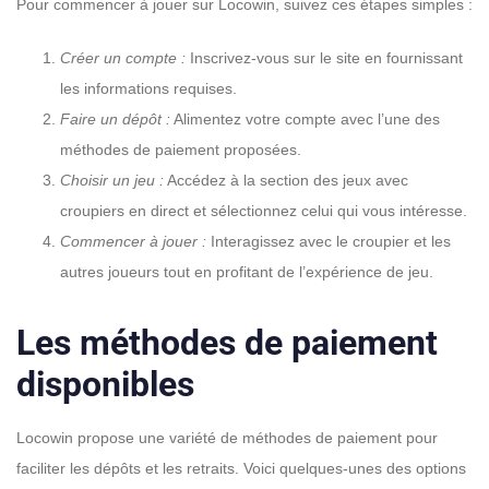
Pour commencer à jouer sur Locowin, suivez ces étapes simples :
Créer un compte :
Inscrivez-vous sur le site en fournissant
les informations requises.
Faire un dépôt :
Alimentez votre compte avec l’une des
méthodes de paiement proposées.
Choisir un jeu :
Accédez à la section des jeux avec
croupiers en direct et sélectionnez celui qui vous intéresse.
Commencer à jouer :
Interagissez avec le croupier et les
autres joueurs tout en profitant de l’expérience de jeu.
Les méthodes de paiement
disponibles
Locowin propose une variété de méthodes de paiement pour
faciliter les dépôts et les retraits. Voici quelques-unes des options