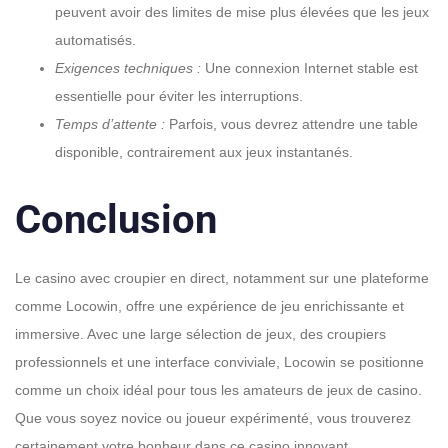
peuvent avoir des limites de mise plus élevées que les jeux
automatisés.
Exigences techniques :
Une connexion Internet stable est
essentielle pour éviter les interruptions.
Temps d’attente :
Parfois, vous devrez attendre une table
disponible, contrairement aux jeux instantanés.
Conclusion
Le casino avec croupier en direct, notamment sur une plateforme
comme Locowin, offre une expérience de jeu enrichissante et
immersive. Avec une large sélection de jeux, des croupiers
professionnels et une interface conviviale, Locowin se positionne
comme un choix idéal pour tous les amateurs de jeux de casino.
Que vous soyez novice ou joueur expérimenté, vous trouverez
certainement votre bonheur dans ce casino innovant.