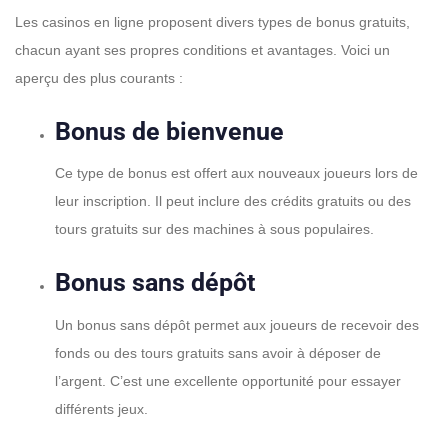
Les casinos en ligne proposent divers types de bonus gratuits,
chacun ayant ses propres conditions et avantages. Voici un
aperçu des plus courants :
Bonus de bienvenue
Ce type de bonus est offert aux nouveaux joueurs lors de
leur inscription. Il peut inclure des crédits gratuits ou des
tours gratuits sur des machines à sous populaires.
Bonus sans dépôt
Un bonus sans dépôt permet aux joueurs de recevoir des
fonds ou des tours gratuits sans avoir à déposer de
l’argent. C’est une excellente opportunité pour essayer
différents jeux.