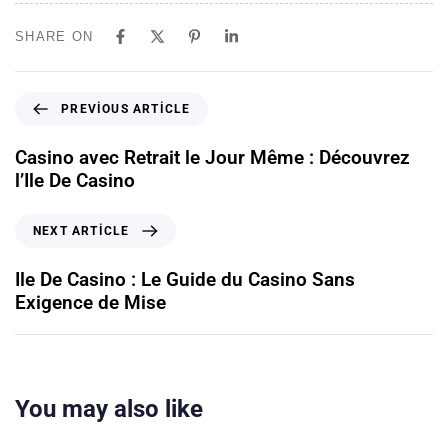
SHARE ON
PREVIOUS ARTICLE
Casino avec Retrait le Jour Même : Découvrez
l’Ile De Casino
NEXT ARTICLE
Ile De Casino : Le Guide du Casino Sans
Exigence de Mise
You may also like
5 ay ago
Uncategorized