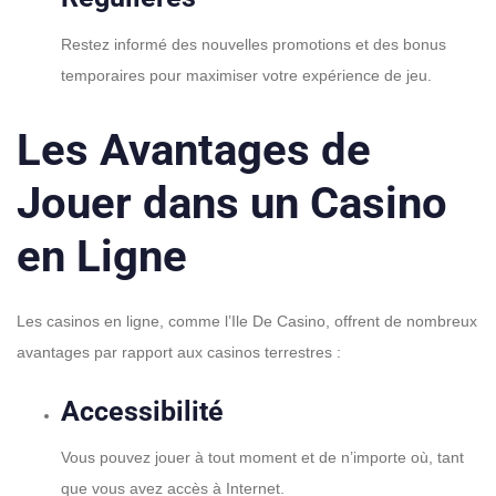
Restez informé des nouvelles promotions et des bonus
temporaires pour maximiser votre expérience de jeu.
Les Avantages de
Jouer dans un Casino
en Ligne
Les casinos en ligne, comme l’Ile De Casino, offrent de nombreux
avantages par rapport aux casinos terrestres :
Accessibilité
Vous pouvez jouer à tout moment et de n’importe où, tant
que vous avez accès à Internet.