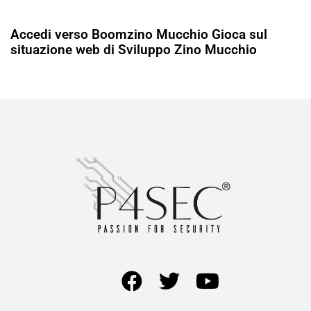
Accedi verso Boomzino Mucchio Gioca sul
situazione web di Sviluppo Zino Mucchio