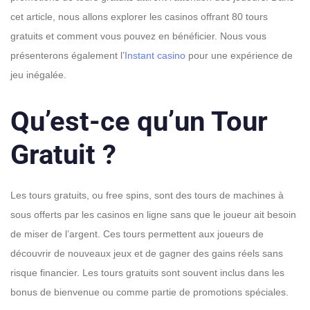
cet article, nous allons explorer les casinos offrant 80 tours
gratuits et comment vous pouvez en bénéficier. Nous vous
présenterons également l’
Instant casino
pour une expérience de
jeu inégalée.
Qu’est-ce qu’un Tour
Gratuit ?
Les tours gratuits, ou free spins, sont des tours de machines à
sous offerts par les casinos en ligne sans que le joueur ait besoin
de miser de l’argent. Ces tours permettent aux joueurs de
découvrir de nouveaux jeux et de gagner des gains réels sans
risque financier. Les tours gratuits sont souvent inclus dans les
bonus de bienvenue ou comme partie de promotions spéciales.