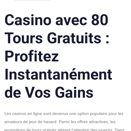
Casino avec 80
Tours Gratuits :
Profitez
Instantanément
de Vos Gains
Les casinos en ligne sont devenus une option populaire pour les
amateurs de jeux de hasard. Parmi les offres attractives, les
promotions de tours gratuits attirent l’attention des joueurs. Dans