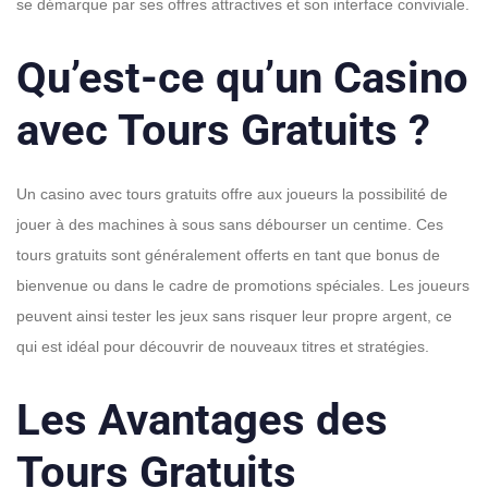
se démarque par ses offres attractives et son interface conviviale.
Qu’est-ce qu’un Casino
avec Tours Gratuits ?
Un casino avec tours gratuits offre aux joueurs la possibilité de
jouer à des machines à sous sans débourser un centime. Ces
tours gratuits sont généralement offerts en tant que bonus de
bienvenue ou dans le cadre de promotions spéciales. Les joueurs
peuvent ainsi tester les jeux sans risquer leur propre argent, ce
qui est idéal pour découvrir de nouveaux titres et stratégies.
Les Avantages des
Tours Gratuits