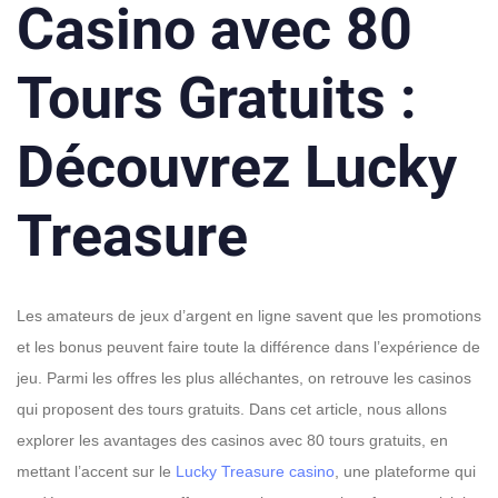
Casino avec 80
Tours Gratuits :
Découvrez Lucky
Treasure
Les amateurs de jeux d’argent en ligne savent que les promotions
et les bonus peuvent faire toute la différence dans l’expérience de
jeu. Parmi les offres les plus alléchantes, on retrouve les casinos
qui proposent des tours gratuits. Dans cet article, nous allons
explorer les avantages des casinos avec 80 tours gratuits, en
mettant l’accent sur le
Lucky Treasure casino
, une plateforme qui