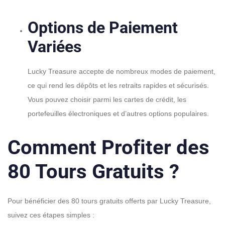
Options de Paiement
Variées
Lucky Treasure accepte de nombreux modes de paiement,
ce qui rend les dépôts et les retraits rapides et sécurisés.
Vous pouvez choisir parmi les cartes de crédit, les
portefeuilles électroniques et d’autres options populaires.
Comment Profiter des
80 Tours Gratuits ?
Pour bénéficier des 80 tours gratuits offerts par Lucky Treasure,
suivez ces étapes simples :