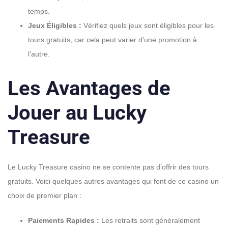
temps.
Jeux Éligibles :
Vérifiez quels jeux sont éligibles pour les
tours gratuits, car cela peut varier d’une promotion à
l’autre.
Les Avantages de
Jouer au Lucky
Treasure
Le Lucky Treasure casino ne se contente pas d’offrir des tours
gratuits. Voici quelques autres avantages qui font de ce casino un
choix de premier plan :
Paiements Rapides :
Les retraits sont généralement