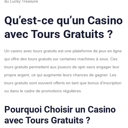
du Lucky Treasure.
Qu’est-ce qu’un Casino
avec Tours Gratuits ?
Un casino avec tours gratuits est une plateforme de jeux en ligne
qui offre des tours gratuits sur certaines machines à sous. Ces
tours gratuits permettent aux joueurs de spin sans engager leur
propre argent, ce qui augmente leurs chances de gagner. Les
tours gratuits sont souvent offerts en tant que bonus d’inscription
ou dans le cadre de promotions régulières.
Pourquoi Choisir un Casino
avec Tours Gratuits ?