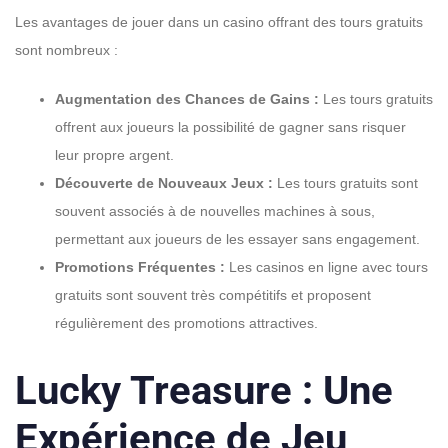
Les avantages de jouer dans un casino offrant des tours gratuits
sont nombreux :
Augmentation des Chances de Gains :
Les tours gratuits
offrent aux joueurs la possibilité de gagner sans risquer
leur propre argent.
Découverte de Nouveaux Jeux :
Les tours gratuits sont
souvent associés à de nouvelles machines à sous,
permettant aux joueurs de les essayer sans engagement.
Promotions Fréquentes :
Les casinos en ligne avec tours
gratuits sont souvent très compétitifs et proposent
régulièrement des promotions attractives.
Lucky Treasure : Une
Expérience de Jeu