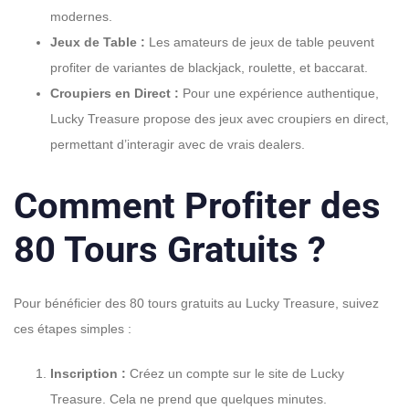
modernes.
Jeux de Table :
Les amateurs de jeux de table peuvent
profiter de variantes de blackjack, roulette, et baccarat.
Croupiers en Direct :
Pour une expérience authentique,
Lucky Treasure propose des jeux avec croupiers en direct,
permettant d’interagir avec de vrais dealers.
Comment Profiter des
80 Tours Gratuits ?
Pour bénéficier des 80 tours gratuits au Lucky Treasure, suivez
ces étapes simples :
Inscription :
Créez un compte sur le site de Lucky
Treasure. Cela ne prend que quelques minutes.