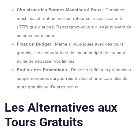
Choisissez les Bonnes Machines à Sous :
Certaines
machines offrent un meilleur retour sur investissement
(RTP) que d’autres. Renseignez-vous sur les jeux avant de
commencer à jouer.
Fixez un Budget :
Même si vous jouez avec des tours
gratuits, il est important de définir un budget de jeu pour
éviter de dépasser vos limites.
Profitez des Promotions :
Restez à l’affût des promotions
supplémentaires qui pourraient vous offrir encore plus de
tours gratuits ou d’autres bonus.
Les Alternatives aux
Tours Gratuits