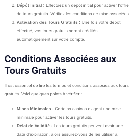
Dépôt Initial :
Effectuez un dépôt initial pour activer l’offre
de tours gratuits. Vérifiez les conditions de mise associées.
Activation des Tours Gratuits :
Une fois votre dépôt
effectué, vos tours gratuits seront crédités
automatiquement sur votre compte.
Conditions Associées aux
Tours Gratuits
Il est essentiel de lire les termes et conditions associés aux tours
gratuits. Voici quelques points à vérifier :
Mises Minimales :
Certains casinos exigent une mise
minimale pour activer les tours gratuits.
Délai de Validité :
Les tours gratuits peuvent avoir une
date d’expiration, alors assurez-vous de les utiliser à