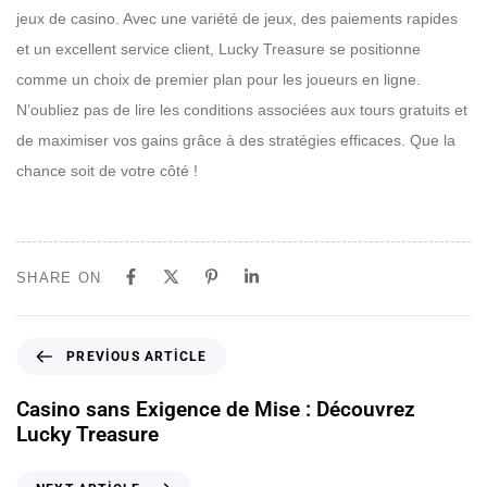
jeux de casino. Avec une variété de jeux, des paiements rapides
et un excellent service client, Lucky Treasure se positionne
comme un choix de premier plan pour les joueurs en ligne.
N’oubliez pas de lire les conditions associées aux tours gratuits et
de maximiser vos gains grâce à des stratégies efficaces. Que la
chance soit de votre côté !
SHARE ON
PREVIOUS ARTICLE
Casino sans Exigence de Mise : Découvrez
Lucky Treasure