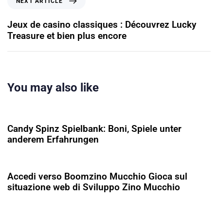
NEXT ARTICLE
Jeux de casino classiques : Découvrez Lucky
Treasure et bien plus encore
You may also like
5 ay ago
Uncategorized
Candy Spinz Spielbank: Boni, Spiele unter
anderem Erfahrungen
5 ay ago
Uncategorized
Accedi verso Boomzino Mucchio Gioca sul
situazione web di Sviluppo Zino Mucchio