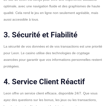
optimale, avec une navigation fluide et des graphismes de haute
qualité. Cela rend le jeu en ligne non seulement agréable, mais
aussi accessible à tous.
3. Sécurité et Fiabilité
La sécurité de vos données et de vos transactions est une priorité
pour Leon. Le casino utilise des technologies de cryptage
avancées pour garantir que vos informations personnelles restent
protégées.
4. Service Client Réactif
Leon offre un service client efficace, disponible 24/7. Que vous
ayez des questions sur les bonus, les jeux ou les transactions,