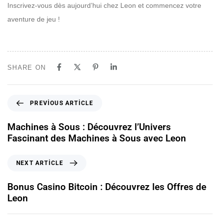
Inscrivez-vous dès aujourd’hui chez Leon et commencez votre
aventure de jeu !
SHARE ON
PREVIOUS ARTICLE
Machines à Sous : Découvrez l’Univers
Fascinant des Machines à Sous avec Leon
NEXT ARTICLE
Bonus Casino Bitcoin : Découvrez les Offres de
Leon