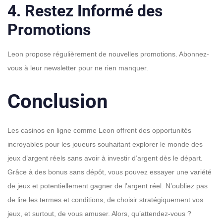
4. Restez Informé des
Promotions
Leon propose régulièrement de nouvelles promotions. Abonnez-
vous à leur newsletter pour ne rien manquer.
Conclusion
Les casinos en ligne comme Leon offrent des opportunités
incroyables pour les joueurs souhaitant explorer le monde des
jeux d’argent réels sans avoir à investir d’argent dès le départ.
Grâce à des bonus sans dépôt, vous pouvez essayer une variété
de jeux et potentiellement gagner de l’argent réel. N’oubliez pas
de lire les termes et conditions, de choisir stratégiquement vos
jeux, et surtout, de vous amuser. Alors, qu’attendez-vous ?