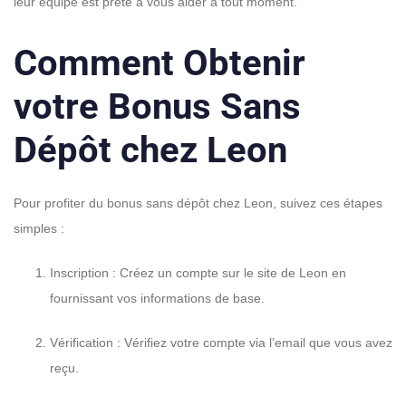
leur équipe est prête à vous aider à tout moment.
Comment Obtenir
votre Bonus Sans
Dépôt chez Leon
Pour profiter du bonus sans dépôt chez Leon, suivez ces étapes
simples :
Inscription : Créez un compte sur le site de Leon en
fournissant vos informations de base.
Vérification : Vérifiez votre compte via l’email que vous avez
reçu.