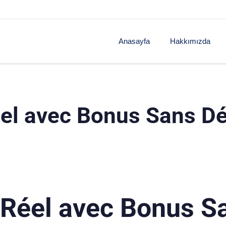
Anasayfa
Hakkımızda
el avec Bonus Sans Dé
 Réel avec Bonus Sa