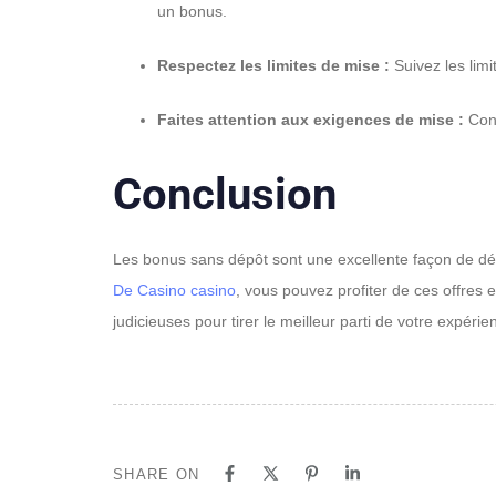
un bonus.
Respectez les limites de mise :
Suivez les limi
Faites attention aux exigences de mise :
Conc
Conclusion
Les bonus sans dépôt sont une excellente façon de déc
De Casino casino
, vous pouvez profiter de ces offres 
judicieuses pour tirer le meilleur parti de votre expé
SHARE ON