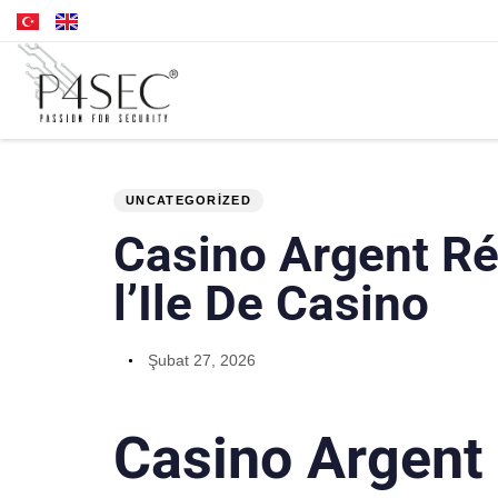
PUBLISHED
Author
Published
IN:
on:
UNCATEGORIZED
Casino Argent Ré
l’Ile De Casino
Şubat 27, 2026
Casino Argent