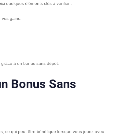
ici quelques éléments clés à vérifier :
 vos gains.
s grâce à un bonus sans dépôt.
un Bonus Sans
rs, ce qui peut être bénéfique lorsque vous jouez avec