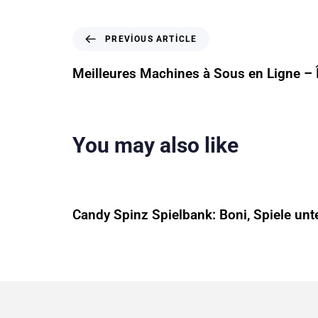
PREVIOUS ARTICLE
Meilleures Machines à Sous en Ligne – 
You may also like
5 ay ago
Uncategorized
Candy Spinz Spielbank: Boni, Spiele un