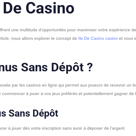
e De Casino
 offrent une multitude d’opportunités pour maximiser votre expérience d
ticle, nous allons explorer le concept de
Ile De Casino casino
et vous e
nus Sans Dépôt ?
osée par les casinos en ligne qui permet aux joueurs de recevoir un bo
ez commencer à jouer à vos jeux préférés et potentiellement gagner de l
us Sans Dépôt
 à jouer dès votre inscription sans avoir à déposer de l’argent.