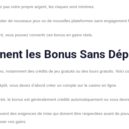
 pas votre propre argent, les risques sont minimes.
tester de nouveaux jeux ou de nouvelles plateformes sans engagement f
ent, vous pouvez convertir ces bonus en gains réels.
ent les Bonus Sans Dép
, notamment des crédits de jeu gratuits ou des tours gratuits. Voici c
pôt, vous devez d’abord créer un compte sur le casino en ligne.
réé, le bonus est généralement crédité automatiquement ou vous devrez
ent des exigences de mise qui doivent être respectées avant de pouvoi
sser vos gains.