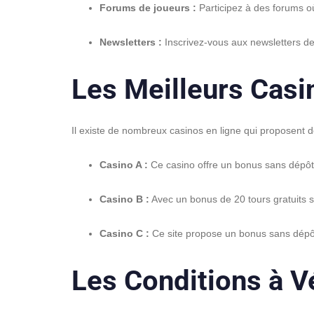
Forums de joueurs :
Participez à des forums où
Newsletters :
Inscrivez-vous aux newsletters de
Les Meilleurs Cas
Il existe de nombreux casinos en ligne qui proposent 
Casino A :
Ce casino offre un bonus sans dépôt de
Casino B :
Avec un bonus de 20 tours gratuits s
Casino C :
Ce site propose un bonus sans dépôt su
Les Conditions à Vé