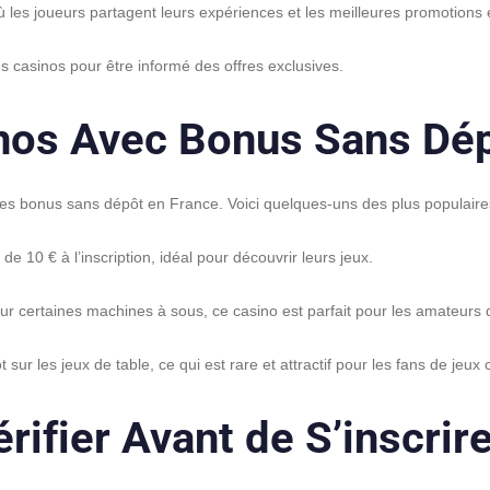
 les joueurs partagent leurs expériences et les meilleures promotions 
s casinos pour être informé des offres exclusives.
inos Avec Bonus Sans Dép
des bonus sans dépôt en France. Voici quelques-uns des plus populaire
 10 € à l’inscription, idéal pour découvrir leurs jeux.
ur certaines machines à sous, ce casino est parfait pour les amateurs d
r les jeux de table, ce qui est rare et attractif pour les fans de jeux 
rifier Avant de S’inscrir