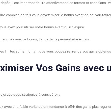
dépôt, il est important de lire attentivement les termes et conditions. Vo
e combien de fois vous devez miser le bonus avant de pouvoir retirer
us avez pour utiliser votre bonus avant qu’il n’expire.
re joués avec le bonus, car certains peuvent être exclus.
es limites sur le montant que vous pouvez retirer de vos gains obtenu
aximiser Vos Gains avec 
voici quelques stratégies à considérer :
ux avec une faible variance ont tendance à offrir des gains plus régulie