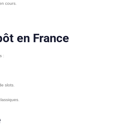
en cours.
ôt en France
s :
e slots.
classiques.
e