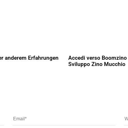
5 ay ago
Uncategorized
ter anderem Erfahrungen
Accedi verso Boomzino 
Sviluppo Zino Mucchio