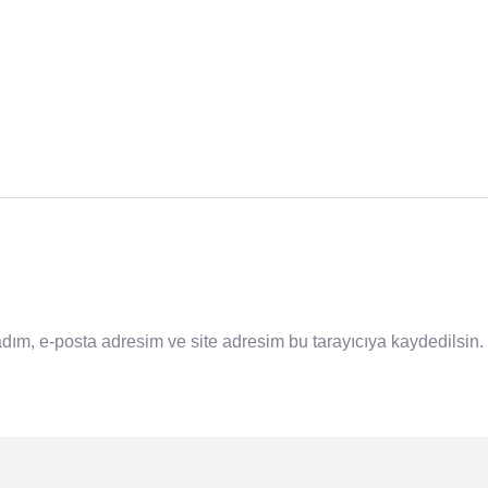
dım, e-posta adresim ve site adresim bu tarayıcıya kaydedilsin.