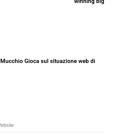
winning big
Mucchio Gioca sul situazione web di