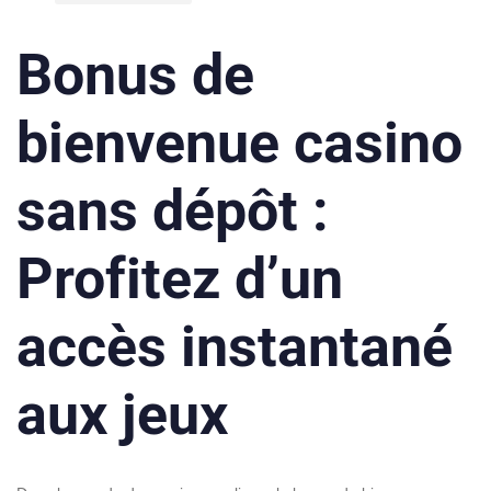
Bonus de
bienvenue casino
sans dépôt :
Profitez d’un
accès instantané
aux jeux