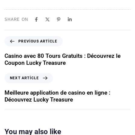
SHARE ON
PREVIOUS ARTICLE
Casino avec 80 Tours Gratuits : Découvrez le
Coupon Lucky Treasure
NEXT ARTICLE
Meilleure application de casino en ligne :
Découvrez Lucky Treasure
You may also like