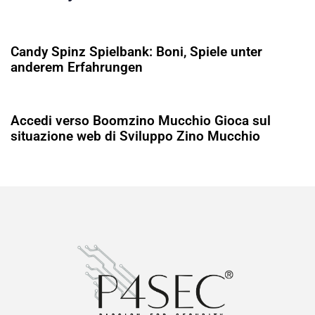
5 ay ago
Uncategorized
Candy Spinz Spielbank: Boni, Spiele unter
anderem Erfahrungen
5 ay ago
Uncategorized
Accedi verso Boomzino Mucchio Gioca sul
situazione web di Sviluppo Zino Mucchio