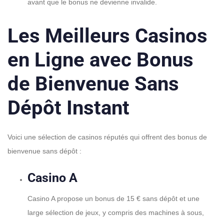
avant que le bonus ne devienne invalide.
Les Meilleurs Casinos
en Ligne avec Bonus
de Bienvenue Sans
Dépôt Instant
Voici une sélection de casinos réputés qui offrent des bonus de
bienvenue sans dépôt :
Casino A
Casino A propose un bonus de 15 € sans dépôt et une
large sélection de jeux, y compris des machines à sous,