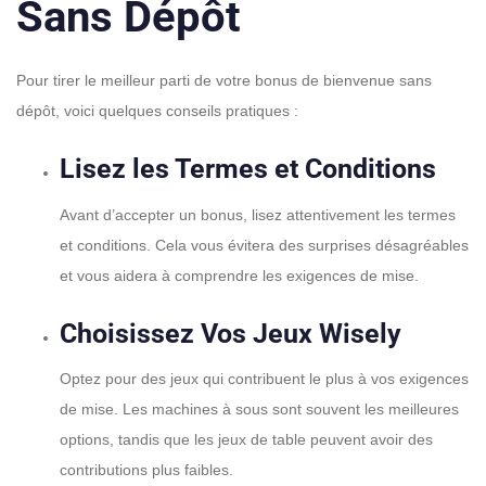
Sans Dépôt
Pour tirer le meilleur parti de votre bonus de bienvenue sans
dépôt, voici quelques conseils pratiques :
Lisez les Termes et Conditions
Avant d’accepter un bonus, lisez attentivement les termes
et conditions. Cela vous évitera des surprises désagréables
et vous aidera à comprendre les exigences de mise.
Choisissez Vos Jeux Wisely
Optez pour des jeux qui contribuent le plus à vos exigences
de mise. Les machines à sous sont souvent les meilleures
options, tandis que les jeux de table peuvent avoir des
contributions plus faibles.