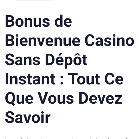
Bonus de
Bienvenue Casino
Sans Dépôt
Instant : Tout Ce
Que Vous Devez
Savoir