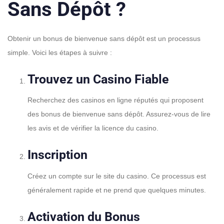
Sans Dépôt ?
Obtenir un bonus de bienvenue sans dépôt est un processus
simple. Voici les étapes à suivre :
Trouvez un Casino Fiable
Recherchez des casinos en ligne réputés qui proposent
des bonus de bienvenue sans dépôt. Assurez-vous de lire
les avis et de vérifier la licence du casino.
Inscription
Créez un compte sur le site du casino. Ce processus est
généralement rapide et ne prend que quelques minutes.
Activation du Bonus