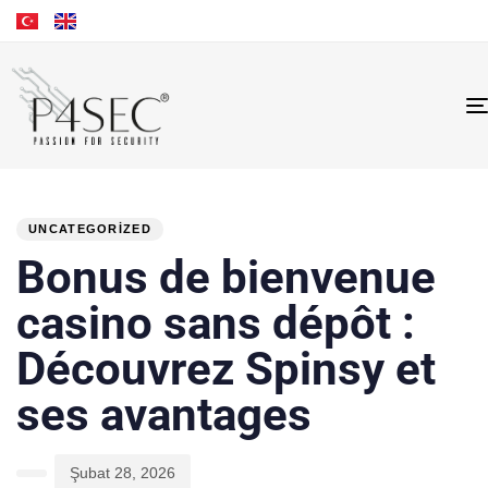
PUBLISHED
Author
Published
IN:
on:
UNCATEGORIZED
Bonus de bienvenue
casino sans dépôt :
Découvrez Spinsy et
ses avantages
Şubat 28, 2026