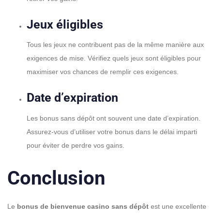
Jeux éligibles
Tous les jeux ne contribuent pas de la même manière aux
exigences de mise. Vérifiez quels jeux sont éligibles pour
maximiser vos chances de remplir ces exigences.
Date d’expiration
Les bonus sans dépôt ont souvent une date d’expiration.
Assurez-vous d’utiliser votre bonus dans le délai imparti
pour éviter de perdre vos gains.
Conclusion
Le
bonus de bienvenue casino sans dépôt
est une excellente