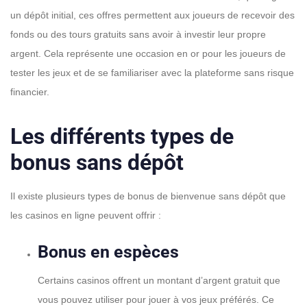
un dépôt initial, ces offres permettent aux joueurs de recevoir des
fonds ou des tours gratuits sans avoir à investir leur propre
argent. Cela représente une occasion en or pour les joueurs de
tester les jeux et de se familiariser avec la plateforme sans risque
financier.
Les différents types de
bonus sans dépôt
Il existe plusieurs types de bonus de bienvenue sans dépôt que
les casinos en ligne peuvent offrir :
Bonus en espèces
Certains casinos offrent un montant d’argent gratuit que
vous pouvez utiliser pour jouer à vos jeux préférés. Ce