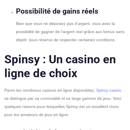
Possibilité de gains réels
Bien que vous ne déposiez pas d’argent, vous avez la
possibilité de gagner de l’argent réel grâce aux bonus sans
dépôt, sous réserve de respecter certaines conditions.
Spinsy : Un casino en
ligne de choix
Parmi les nombreux casinos en ligne disponibles,
Spinsy casino
se distingue par sa convivialité et sa large gamme de jeux. Voici
quelques raisons pour lesquelles Spinsy est un excellent choix
pour les amateurs de jeux en ligne.