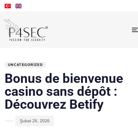
PUBLISHED
Author
Published
IN:
on:
UNCATEGORIZED
Bonus de bienvenue
casino sans dépôt :
Découvrez Betify
Şubat 26, 2026