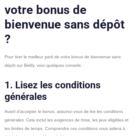
votre bonus de
bienvenue sans dépôt
?
Pour tirer le meilleur parti de votre bonus de bienvenue sans
dépôt sur Betify, voici quelques conseils :
1. Lisez les conditions
générales
Avant d’accepter le bonus, assurez-vous de lire les conditions
générales. Cela inclut les exigences de mise, les jeux éligibles et
les limites de temps. Comprendre ces conditions vous aidera à