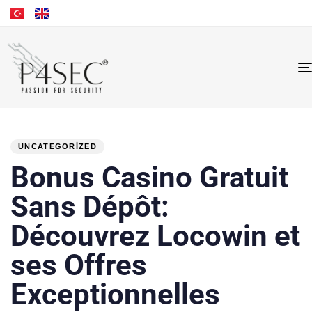
PUBLISHED
Author
Published
IN:
on:
UNCATEGORIZED
Bonus Casino Gratuit
Sans Dépôt:
Découvrez Locowin et
ses Offres
Exceptionnelles