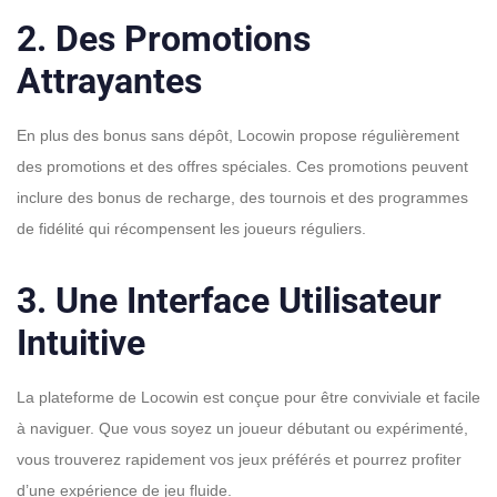
2. Des Promotions
Attrayantes
En plus des bonus sans dépôt, Locowin propose régulièrement
des promotions et des offres spéciales. Ces promotions peuvent
inclure des bonus de recharge, des tournois et des programmes
de fidélité qui récompensent les joueurs réguliers.
3. Une Interface Utilisateur
Intuitive
La plateforme de Locowin est conçue pour être conviviale et facile
à naviguer. Que vous soyez un joueur débutant ou expérimenté,
vous trouverez rapidement vos jeux préférés et pourrez profiter
d’une expérience de jeu fluide.