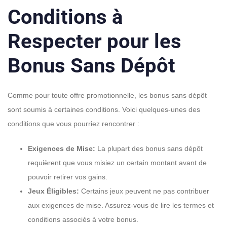
Conditions à
Respecter pour les
Bonus Sans Dépôt
Comme pour toute offre promotionnelle, les bonus sans dépôt
sont soumis à certaines conditions. Voici quelques-unes des
conditions que vous pourriez rencontrer :
Exigences de Mise:
La plupart des bonus sans dépôt
requièrent que vous misiez un certain montant avant de
pouvoir retirer vos gains.
Jeux Éligibles:
Certains jeux peuvent ne pas contribuer
aux exigences de mise. Assurez-vous de lire les termes et
conditions associés à votre bonus.