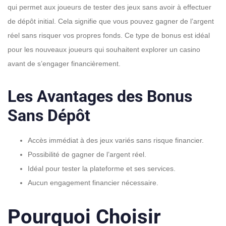
qui permet aux joueurs de tester des jeux sans avoir à effectuer
de dépôt initial. Cela signifie que vous pouvez gagner de l’argent
réel sans risquer vos propres fonds. Ce type de bonus est idéal
pour les nouveaux joueurs qui souhaitent explorer un casino
avant de s’engager financièrement.
Les Avantages des Bonus
Sans Dépôt
Accès immédiat à des jeux variés sans risque financier.
Possibilité de gagner de l’argent réel.
Idéal pour tester la plateforme et ses services.
Aucun engagement financier nécessaire.
Pourquoi Choisir