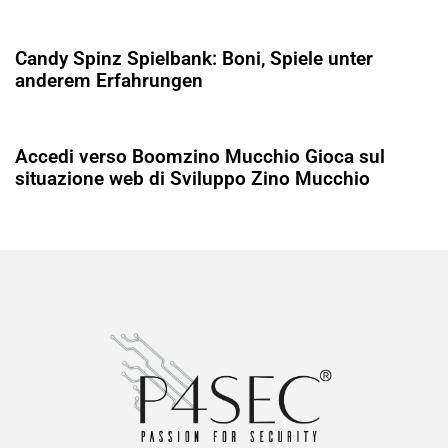
5 ay ago
Uncategorized
Candy Spinz Spielbank: Boni, Spiele unter
anderem Erfahrungen
5 ay ago
Uncategorized
Accedi verso Boomzino Mucchio Gioca sul
situazione web di Sviluppo Zino Mucchio