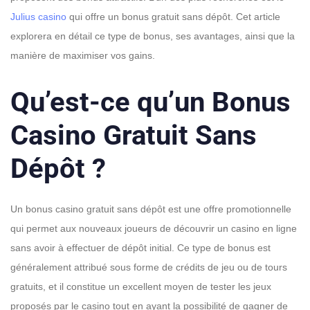
Julius casino
qui offre un bonus gratuit sans dépôt. Cet article
explorera en détail ce type de bonus, ses avantages, ainsi que la
manière de maximiser vos gains.
Qu’est-ce qu’un Bonus
Casino Gratuit Sans
Dépôt ?
Un bonus casino gratuit sans dépôt est une offre promotionnelle
qui permet aux nouveaux joueurs de découvrir un casino en ligne
sans avoir à effectuer de dépôt initial. Ce type de bonus est
généralement attribué sous forme de crédits de jeu ou de tours
gratuits, et il constitue un excellent moyen de tester les jeux
proposés par le casino tout en ayant la possibilité de gagner de