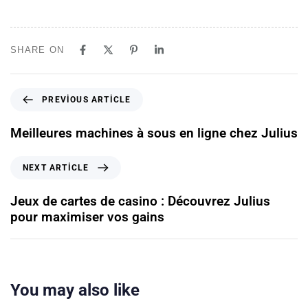
SHARE ON
PREVIOUS ARTICLE
Meilleures machines à sous en ligne chez Julius
NEXT ARTICLE
Jeux de cartes de casino : Découvrez Julius
pour maximiser vos gains
You may also like