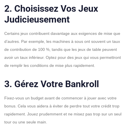
2. Choisissez Vos Jeux
Judicieusement
Certains jeux contribuent davantage aux exigences de mise que
d’autres. Par exemple, les machines à sous ont souvent un taux
de contribution de 100 %, tandis que les jeux de table peuvent
avoir un taux inférieur. Optez pour des jeux qui vous permettront
de remplir les conditions de mise plus rapidement.
3. Gérez Votre Bankroll
Fixez-vous un budget avant de commencer à jouer avec votre
bonus. Cela vous aidera à éviter de perdre tout votre crédit trop
rapidement. Jouez prudemment et ne misez pas trop sur un seul
tour ou une seule main.