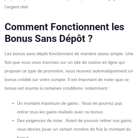
l’argent réel.
Comment Fonctionnent les
Bonus Sans Dépôt ?
Les bonus sans dépôt fonctionnent de manière assez simple. Une
fois que vous vous inscrivez sur un site de casino en ligne qui
propose ce type de promotion, vous recevez automatiquement un
bonus crédité sur votre compte. Il est important de noter que ce
bonus est soumis à certaines conditions, notamment :
Un montant maximum de gains : Vous ne pourrez pas
retirer tous les gains réalisés avec ce bonus.
Des exigences de mise : Avant de pouvoir retirer vos gains,
vous devrez jouer un certain nombre de fois le montant du
bonus.