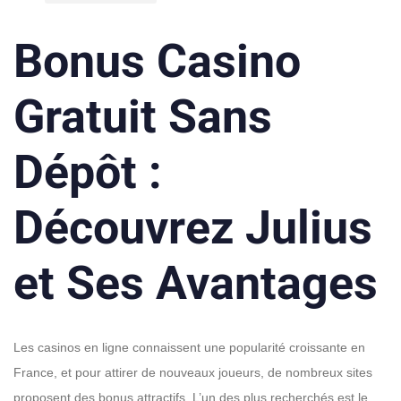
Bonus Casino
Gratuit Sans
Dépôt :
Découvrez Julius
et Ses Avantages
Les casinos en ligne connaissent une popularité croissante en
France, et pour attirer de nouveaux joueurs, de nombreux sites
proposent des bonus attractifs. L’un des plus recherchés est le