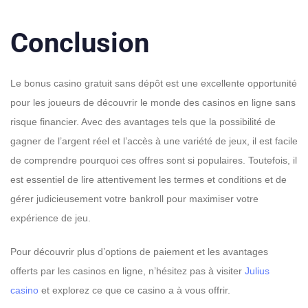
Conclusion
Le bonus casino gratuit sans dépôt est une excellente opportunité
pour les joueurs de découvrir le monde des casinos en ligne sans
risque financier. Avec des avantages tels que la possibilité de
gagner de l’argent réel et l’accès à une variété de jeux, il est facile
de comprendre pourquoi ces offres sont si populaires. Toutefois, il
est essentiel de lire attentivement les termes et conditions et de
gérer judicieusement votre bankroll pour maximiser votre
expérience de jeu.
Pour découvrir plus d’options de paiement et les avantages
offerts par les casinos en ligne, n’hésitez pas à visiter
Julius
casino
et explorez ce que ce casino a à vous offrir.