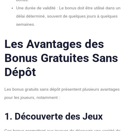
Une durée de validité : Le bonus doit être utilisé dans un
délai déterminé, souvent de quelques jours à quelques
semaines.
Les Avantages des
Bonus Gratuites Sans
Dépôt
Les bonus gratuits sans dépôt présentent plusieurs avantages
pour les joueurs, notamment :
1. Découverte des Jeux
Ces bonus permettent aux joueurs de découvrir une variété de