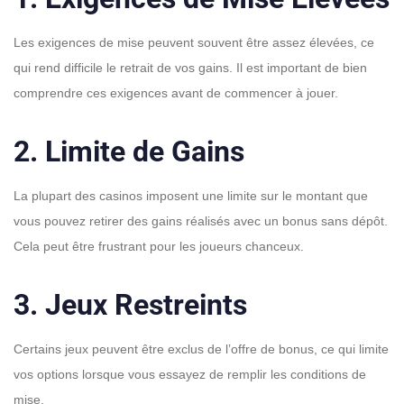
Les exigences de mise peuvent souvent être assez élevées, ce
qui rend difficile le retrait de vos gains. Il est important de bien
comprendre ces exigences avant de commencer à jouer.
2. Limite de Gains
La plupart des casinos imposent une limite sur le montant que
vous pouvez retirer des gains réalisés avec un bonus sans dépôt.
Cela peut être frustrant pour les joueurs chanceux.
3. Jeux Restreints
Certains jeux peuvent être exclus de l’offre de bonus, ce qui limite
vos options lorsque vous essayez de remplir les conditions de
mise.