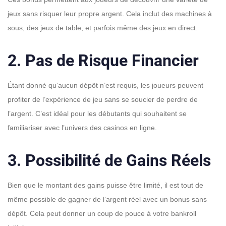
jeux sans risquer leur propre argent. Cela inclut des machines à
sous, des jeux de table, et parfois même des jeux en direct.
2. Pas de Risque Financier
Étant donné qu’aucun dépôt n’est requis, les joueurs peuvent
profiter de l’expérience de jeu sans se soucier de perdre de
l’argent. C’est idéal pour les débutants qui souhaitent se
familiariser avec l’univers des casinos en ligne.
3. Possibilité de Gains Réels
Bien que le montant des gains puisse être limité, il est tout de
même possible de gagner de l’argent réel avec un bonus sans
dépôt. Cela peut donner un coup de pouce à votre bankroll