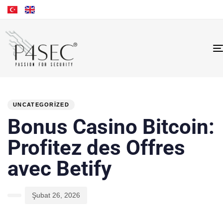
PUBLISHED
Author
Published
IN:
on:
UNCATEGORIZED
Bonus Casino Bitcoin:
Profitez des Offres
avec Betify
Şubat 26, 2026