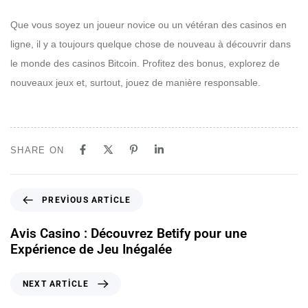
Que vous soyez un joueur novice ou un vétéran des casinos en
ligne, il y a toujours quelque chose de nouveau à découvrir dans
le monde des casinos Bitcoin. Profitez des bonus, explorez de
nouveaux jeux et, surtout, jouez de manière responsable.
SHARE ON
PREVIOUS ARTICLE
Avis Casino : Découvrez Betify pour une
Expérience de Jeu Inégalée
NEXT ARTICLE