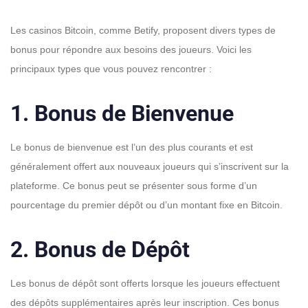
Les casinos Bitcoin, comme Betify, proposent divers types de
bonus pour répondre aux besoins des joueurs. Voici les
principaux types que vous pouvez rencontrer :
1. Bonus de Bienvenue
Le bonus de bienvenue est l’un des plus courants et est
généralement offert aux nouveaux joueurs qui s’inscrivent sur la
plateforme. Ce bonus peut se présenter sous forme d’un
pourcentage du premier dépôt ou d’un montant fixe en Bitcoin.
2. Bonus de Dépôt
Les bonus de dépôt sont offerts lorsque les joueurs effectuent
des dépôts supplémentaires après leur inscription. Ces bonus