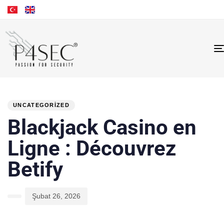
PUBLISHED
Author
Published
IN:
on:
UNCATEGORIZED
Blackjack Casino en
Ligne : Découvrez
Betify
Şubat 26, 2026