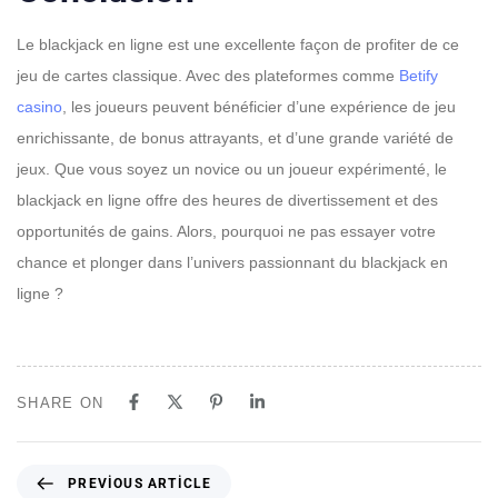
Le blackjack en ligne est une excellente façon de profiter de ce
jeu de cartes classique. Avec des plateformes comme
Betify
casino
, les joueurs peuvent bénéficier d’une expérience de jeu
enrichissante, de bonus attrayants, et d’une grande variété de
jeux. Que vous soyez un novice ou un joueur expérimenté, le
blackjack en ligne offre des heures de divertissement et des
opportunités de gains. Alors, pourquoi ne pas essayer votre
chance et plonger dans l’univers passionnant du blackjack en
ligne ?
SHARE ON
PREVIOUS ARTICLE