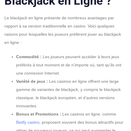
Blackjack en Ligne ?
Le blackjack en ligne présente de nombreux avantages par
rapport à sa version traditionnelle en casino. Voici quelques
raisons pour lesquelles les joueurs préfèrent jouer au blackjack
en ligne :
Commodité :
Les joueurs peuvent accéder à leurs jeux
préférés à tout moment et de n’importe où, tant qu’ils ont
une connexion Internet.
Variété de jeux :
Les casinos en ligne offrent une large
gamme de variantes de blackjack, y compris le blackjack
classique, le blackjack européen, et d’autres versions
innovantes.
Bonus et Promotions :
Les casinos en ligne, comme
Betify casino
, proposent souvent des bonus attractifs pour
attirer de nouveaux joueurs, ce qui peut augmenter le