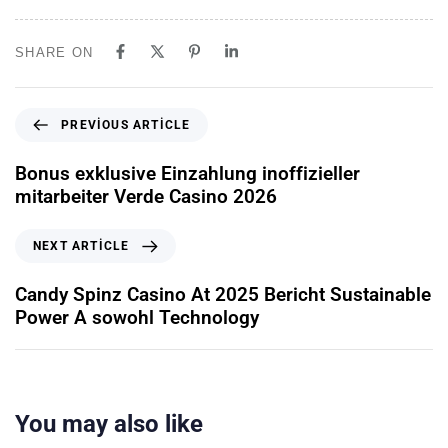
SHARE ON
PREVIOUS ARTICLE
Bonus exklusive Einzahlung inoffizieller
mitarbeiter Verde Casino 2026
NEXT ARTICLE
Candy Spinz Casino At 2025 Bericht Sustainable
Power A sowohl Technology
You may also like