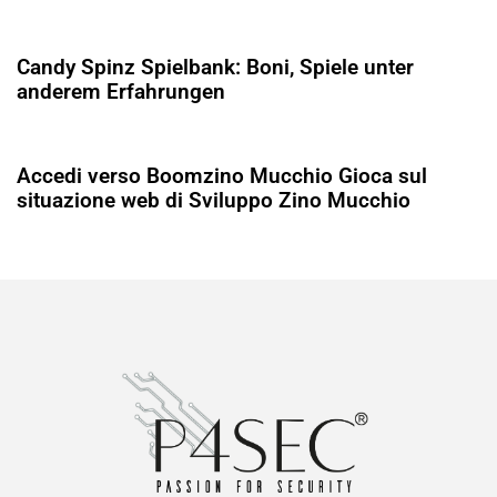
5 ay ago
Uncategorized
Candy Spinz Spielbank: Boni, Spiele unter
anderem Erfahrungen
5 ay ago
Uncategorized
Accedi verso Boomzino Mucchio Gioca sul
situazione web di Sviluppo Zino Mucchio