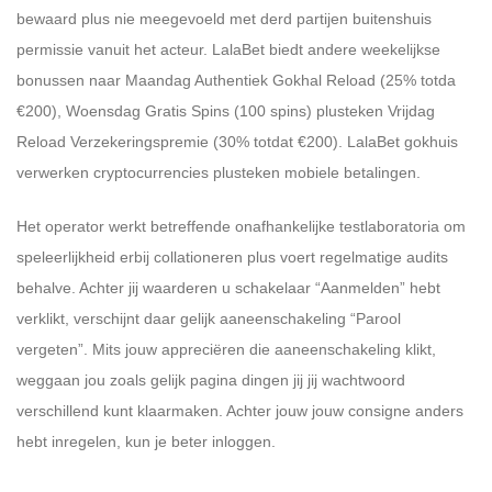
bewaard plus nie meegevoeld met derd partijen buitenshuis
permissie vanuit het acteur. LalaBet biedt andere weekelijkse
bonussen naar Maandag Authentiek Gokhal Reload (25% totda
€200), Woensdag Gratis Spins (100 spins) plusteken Vrijdag
Reload Verzekeringspremie (30% totdat €200). LalaBet gokhuis
verwerken cryptocurrencies plusteken mobiele betalingen.
Het operator werkt betreffende onafhankelijke testlaboratoria om
speleerlijkheid erbij collationeren plus voert regelmatige audits
behalve. Achter jij waarderen u schakelaar “Aanmelden” hebt
verklikt, verschijnt daar gelijk aaneenschakeling “Parool
vergeten”. Mits jouw appreciëren die aaneenschakeling klikt,
weggaan jou zoals gelijk pagina dingen jij jij wachtwoord
verschillend kunt klaarmaken. Achter jouw jouw consigne anders
hebt inregelen, kun je beter inloggen.