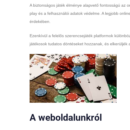
A biztonságos játék élménye alapvető fontosságú az onl
play és a felhasználói adatok védelme. A legjobb onlin
érdekében.
Ezenkívül a felelős szerencsejáték platformok különbö
játékosok tudatos döntéseket hozzanak, és elkerüljék 
A weboldalunkról