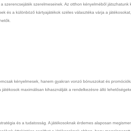
ál a szerencsejáték szerelmeseinek. Az otthon kényelméből játszhatunk
ek és a különböző kártyajátékok széles választéka várja a játékosokat, 
hetők.
n nemcsak kényelmesek, hanem gyakran vonzó bónuszokat és promóciókat
 játékosok maximálisan kihasználják a rendelkezésre álló lehetőségeke
stratégia és a tudatosság. A játékosoknak érdemes alaposan megismerniü
 esélyek áttekintése segíthet a játékosoknak abban, hogy megalapozott 