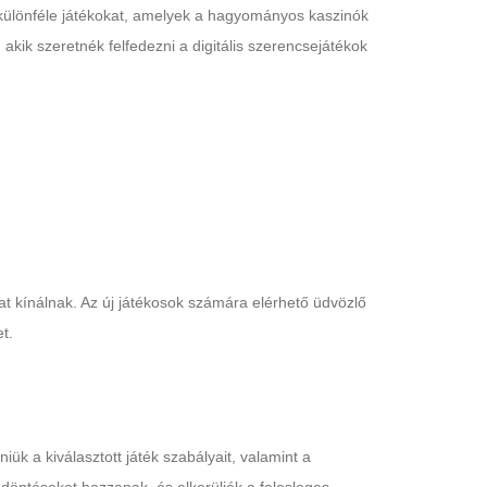
 különféle játékokat, amelyek a hagyományos kaszinók
akik szeretnék felfedezni a digitális szerencsejátékok
 kínálnak. Az új játékosok számára elérhető üdvözlő
t.
k a kiválasztott játék szabályait, valamint a
döntéseket hozzanak, és elkerüljék a felesleges