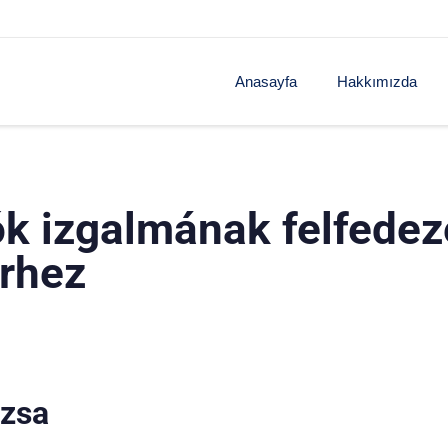
Anasayfa
Hakkımızda
ók izgalmának felfedez
erhez
ázsa