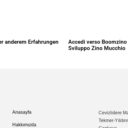
5 ay ago
Uncategorized
ter anderem Erfahrungen
Accedi verso Boomzino 
Sviluppo Zino Mucchio
Anasayfa
Cevizlidere Ma
Tekmer-Yıldırı
Hakkımızda