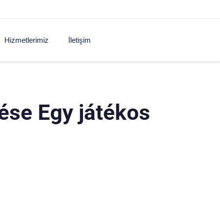
Hizmetlerimiz
İletişim
ése Egy játékos