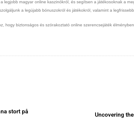
 a legjobb magyar online kaszinókról, és segítsen a játékosoknak a m
szolgáljunk a legújabb bónuszokról és játékokról, valamint a legfrisseb
hoz, hogy biztonságos és szórakoztató online szerencsejáték élményben
nna stort på
Uncovering the 