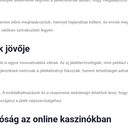
emes előre meghatározniuk, mennyit hajlandóak költeni, és ennek megfel
k valóban szórakoztató legyen.
k jövője
k is egyre innovatívabbá válnak. Az új játéktechnológiák, mint például a
ejlesztések nemcsak a játékélményt fokozzák, hanem lehetőséget adna
sa. A mobilalkalmazások és a responsive webdesign lehetővé teszi, hog
hozzájárul a játék népszerűségéhez.
óság az online kaszinókban