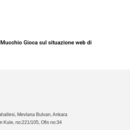
Mucchio Gioca sul situazione web di
hallesi, Mevlana Bulvarı, Ankara
m Kule, no:221/105, Ofis no:34