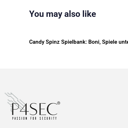
You may also like
5 ay ago
Uncategorized
Candy Spinz Spielbank: Boni, Spiele un