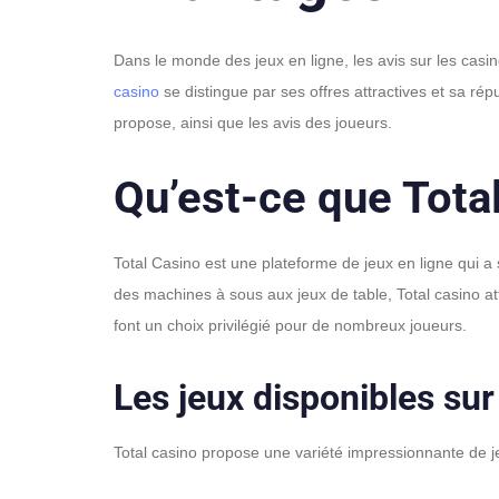
Dans le monde des jeux en ligne, les avis sur les casin
casino
se distingue par ses offres attractives et sa répu
propose, ainsi que les avis des joueurs.
Qu’est-ce que Tota
Total Casino est une plateforme de jeux en ligne qui a
des machines à sous aux jeux de table, Total casino att
font un choix privilégié pour de nombreux joueurs.
Les jeux disponibles sur
Total casino propose une variété impressionnante de je