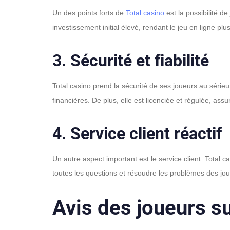
Un des points forts de
Total casino
est la possibilité 
investissement initial élevé, rendant le jeu en ligne plu
3. Sécurité et fiabilité
Total casino prend la sécurité de ses joueurs au série
financières. De plus, elle est licenciée et régulée, ass
4. Service client réactif
Un autre aspect important est le service client. Total 
toutes les questions et résoudre les problèmes des jo
Avis des joueurs s