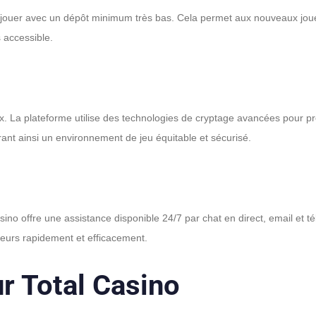
de jouer avec un dépôt minimum très bas. Cela permet aux nouveaux jou
s accessible.
ux. La plateforme utilise des technologies de cryptage avancées pour p
urant ainsi un environnement de jeu équitable et sécurisé.
casino offre une assistance disponible 24/7 par chat en direct, email e
ueurs rapidement et efficacement.
ur Total Casino