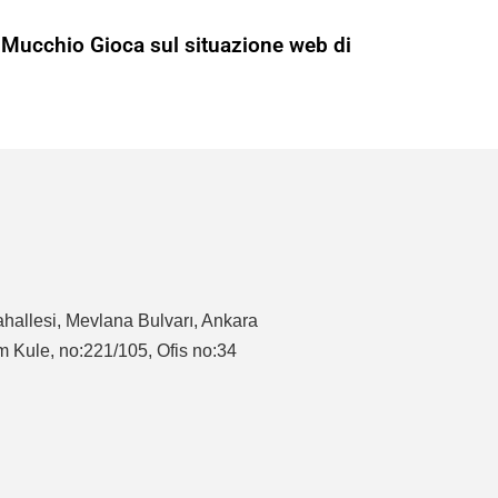
Mucchio Gioca sul situazione web di
hallesi, Mevlana Bulvarı, Ankara
m Kule, no:221/105, Ofis no:34