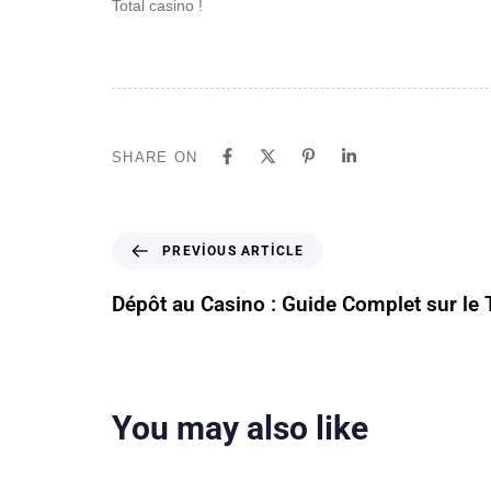
Total casino !
SHARE ON
PREVIOUS ARTICLE
Dépôt au Casino : Guide Complet sur le 
You may also like
5 ay ago
Uncategorized