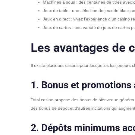
Machines à sous : des centaines de titres avec d
Jeux de table : une sélection de jeux de blackjack
Jeux en direct : vivez l’expérience d’un casino r
Jeux de cartes : une variété de jeux de cartes p
Les avantages de c
Il existe plusieurs raisons pour lesquelles les joueurs
1. Bonus et promotions 
Total casino propose des bonus de bienvenue généreux, 
des bonus de dépôt et d’autres incitations qui augmen
2. Dépôts minimums acc