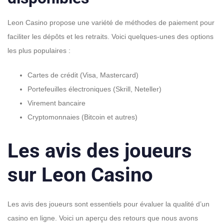
Leon Casino propose une variété de méthodes de paiement pour
faciliter les dépôts et les retraits. Voici quelques-unes des options
les plus populaires :
Cartes de crédit (Visa, Mastercard)
Portefeuilles électroniques (Skrill, Neteller)
Virement bancaire
Cryptomonnaies (Bitcoin et autres)
Les avis des joueurs
sur Leon Casino
Les avis des joueurs sont essentiels pour évaluer la qualité d’un
casino en ligne. Voici un aperçu des retours que nous avons