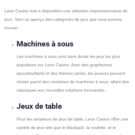
Leon Casino met à disposition une sélection impressionnante de
jeux. Voici un aperçu des catégories de jeux que vous pouvez
trouver :
Machines à sous
Les machines à sous sont sans doute les jeux les plus
populaires sur Leon Casino. Avec des graphismes
époustouflants et des thèmes variés, les joueurs peuvent
choisir parmi des centaines de machines à sous, allant des
classiques aux nouvelles créations innovantes.
Jeux de table
Pour les amateurs de jeux de table, Leon Casino offre une
variété de jeux tels que le blackjack, la roulette, et le