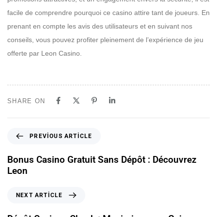
facile de comprendre pourquoi ce casino attire tant de joueurs. En
prenant en compte les avis des utilisateurs et en suivant nos
conseils, vous pouvez profiter pleinement de l’expérience de jeu
offerte par Leon Casino.
SHARE ON
PREVIOUS ARTICLE
Bonus Casino Gratuit Sans Dépôt : Découvrez
Leon
NEXT ARTICLE