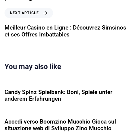
NEXT ARTICLE
Meilleur Casino en Ligne : Découvrez Simsinos
et ses Offres Imbattables
You may also like
5 ay ago
Uncategorized
Candy Spinz Spielbank: Boni, Spiele unter
anderem Erfahrungen
5 ay ago
Uncategorized
Accedi verso Boomzino Mucchio Gioca sul
situazione web di Sviluppo Zino Mucchio