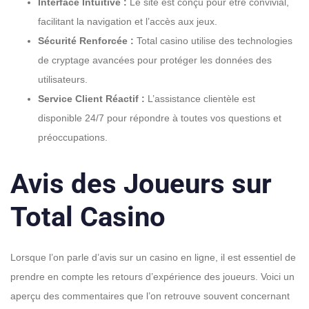
Interface Intuitive :
Le site est conçu pour être convivial,
facilitant la navigation et l’accès aux jeux.
Sécurité Renforcée :
Total casino utilise des technologies
de cryptage avancées pour protéger les données des
utilisateurs.
Service Client Réactif :
L’assistance clientèle est
disponible 24/7 pour répondre à toutes vos questions et
préoccupations.
Avis des Joueurs sur
Total Casino
Lorsque l’on parle d’avis sur un casino en ligne, il est essentiel de
prendre en compte les retours d’expérience des joueurs. Voici un
aperçu des commentaires que l’on retrouve souvent concernant