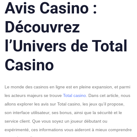
Avis Casino :
Découvrez
l’Univers de Total
Casino
Le monde des casinos en ligne est en pleine expansion, et parmi
les acteurs majeurs se trouve
Total casino
. Dans cet article, nous
allons explorer les avis sur Total casino, les jeux qu’il propose,
son interface utilisateur, ses bonus, ainsi que la sécurité et le
service client. Que vous soyez un joueur débutant ou
expérimenté, ces informations vous aideront à mieux comprendre