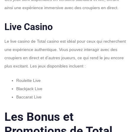
ainsi une expérience immersive avec des croupiers en direct.
Live Casino
Le live casino de Total casino est idéal pour ceux qui recherchent
une expérience authentique. Vous pouvez interagir avec des
croupiers en direct et d’autres joueurs, ce qui rend le jeu encore
plus excitant. Les jeux disponibles incluent :
Roulette Live
Blackjack Live
Baccarat Live
Les Bonus et
Promotions de Total