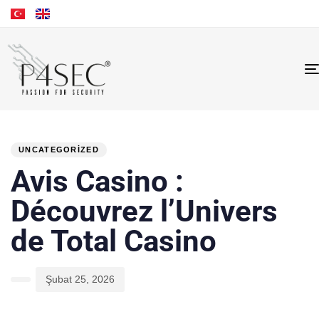
PUBLISHED
Author
Published
IN:
on:
UNCATEGORIZED
Avis Casino :
Découvrez l’Univers
de Total Casino
Şubat 25, 2026