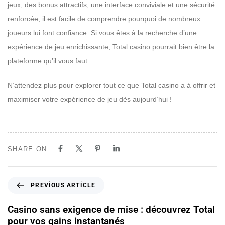
jeux, des bonus attractifs, une interface conviviale et une sécurité
renforcée, il est facile de comprendre pourquoi de nombreux
joueurs lui font confiance. Si vous êtes à la recherche d’une
expérience de jeu enrichissante, Total casino pourrait bien être la
plateforme qu’il vous faut.
N’attendez plus pour explorer tout ce que Total casino a à offrir et
maximiser votre expérience de jeu dès aujourd’hui !
SHARE ON
PREVIOUS ARTICLE
Casino sans exigence de mise : découvrez Total
pour vos gains instantanés