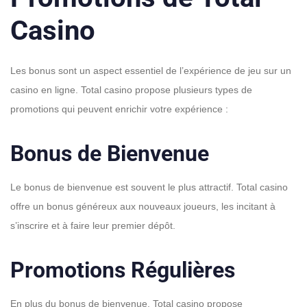
Casino
Les bonus sont un aspect essentiel de l’expérience de jeu sur un
casino en ligne. Total casino propose plusieurs types de
promotions qui peuvent enrichir votre expérience :
Bonus de Bienvenue
Le bonus de bienvenue est souvent le plus attractif. Total casino
offre un bonus généreux aux nouveaux joueurs, les incitant à
s’inscrire et à faire leur premier dépôt.
Promotions Régulières
En plus du bonus de bienvenue, Total casino propose